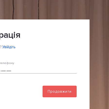
рація
?
Увійдіть
телефону
Продовжити