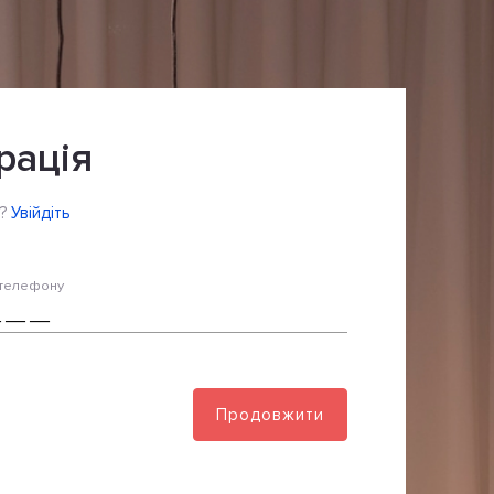
рація
?
Увійдіть
телефону
Продовжити