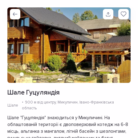
Шале Гуцуляндія
900 м від центру
, Микуличин, Івано-Франківська
Шале
область
Шале "Гуцуляндія" знаходиться у Микуличині. На
облаштованій території є двоповерховий котедж на 6-8
місць, альтанка з мангалом, літній басейн з шезлонгами,