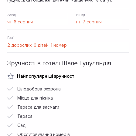
гуцульська гойдалка, дитячий майданчик та батут.
Заїзд
Виїзд
Гості
Зручності в готелі Шале Гуцуляндія
Найпопулярніші зручності
Цілодобова охорона
Місце для пікніка
Тераса для засмаги
Тераса
Сад
Обслуговування номерів