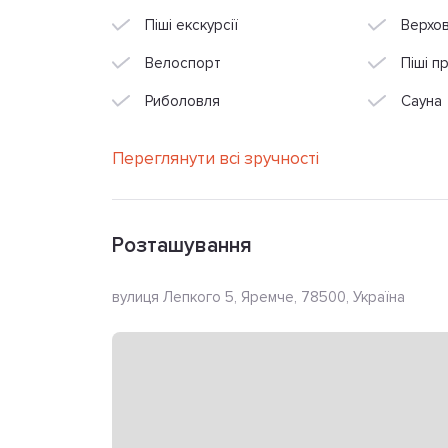
Піші екскурсії
Верхов
Велоспорт
Піші п
Риболовля
Сауна
Переглянути всі зручності
Розташування
вулиця Лепкого 5, Яремче, 78500, Україна