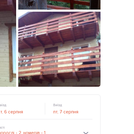
аїзд
Виїзд
ості