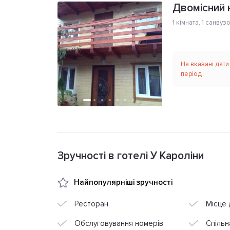
Двомісний 
1 кімната
,
1 санвуз
На вказані дати
період
Зручності в готелі У Кароліни
Найпопулярніші зручності
Ресторан
Місце 
Обслуговування номерів
Спільн