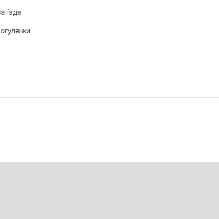
а їзда
рогулянки