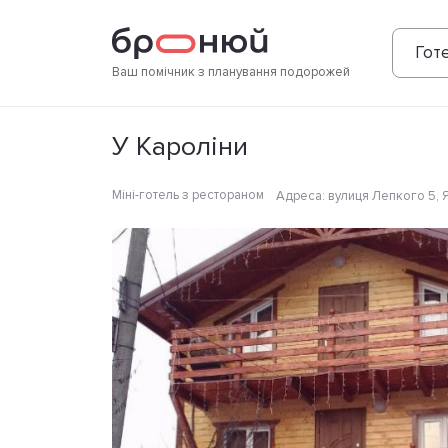
Фотографії
Зручності
Розташування
Готе
Ваш помічник з планування подорожей
У Кароліни
Міні-готель з рестораном
Адреса
:
вулиця Лепкого 5, 