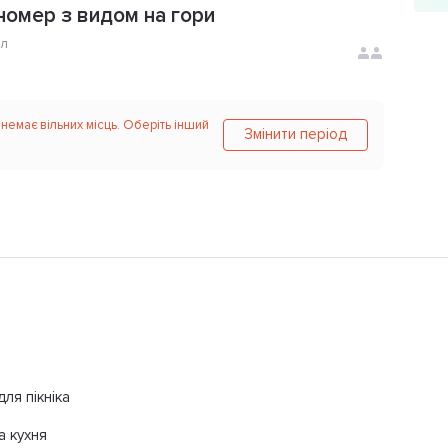
номер з видом на гори
ол
 немає вільних місць. Оберіть інший
Змінити період
для пікніка
а кухня