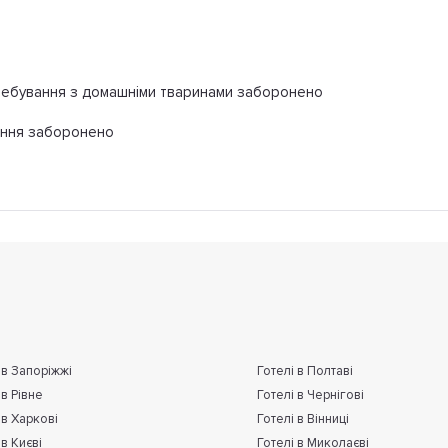
ебування з домашніми тваринами заборонено
іння заборонено
 в Запоріжжі
Готелі в Полтаві
 в Рівне
Готелі в Чернігові
 в Харкові
Готелі в Вінниці
 в Києві
Готелі в Миколаєві