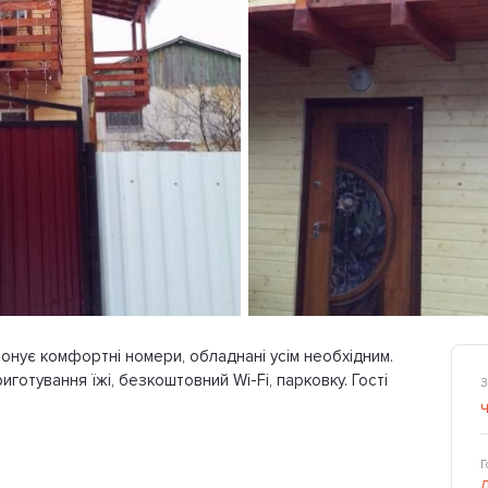
опонує комфортні номери, обладнані усім необхідним.
готування їжі, безкоштовний Wi-Fi, парковку. Гості
З
Г