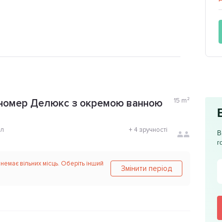
15
m²
 номер Делюкс з окремою ванною
ол
+
4 зручності
В
г
 немає вільних місць. Оберіть інший
Змінити період