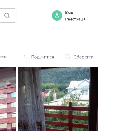
06 серпня
-
07 серпня
Бронювати
Вхід
Реєстрація
Поділитися
Зберегти
асть