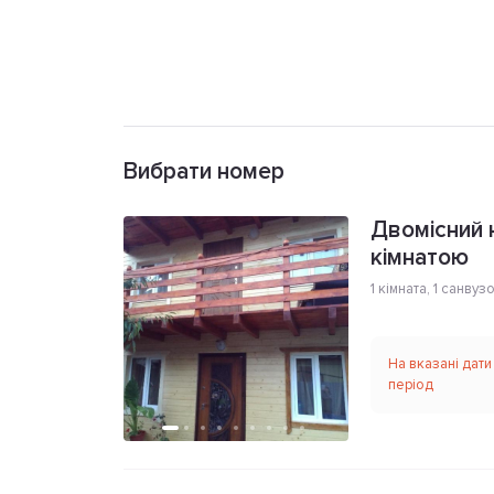
Вибрати номер
Двомісний
кімнатою
1 кімната
,
1 санвуз
На вказані дати
період