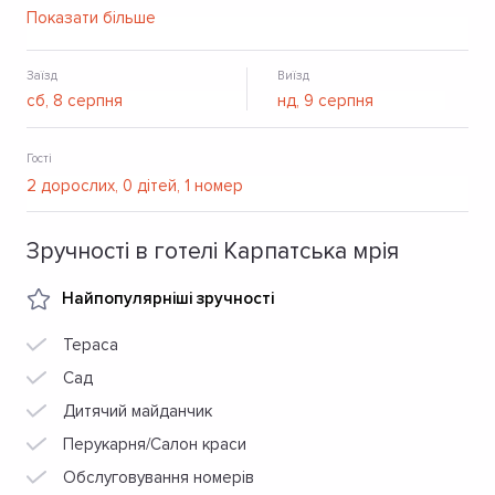
безкоштовний Wi-Fi.
Показати більше
Заїзд
Виїзд
Гості
Зручності в готелі Карпатська мрія
Найпопулярніші зручності
Тераса
Сад
Дитячий майданчик
Перукарня/Салон краси
Обслуговування номерів