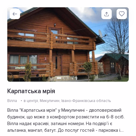
Карпатська мрія
Вілла
в центрі
, Микуличин, Івано-Франківська область
Вілла "Карпатська мрія" у Микуличині - двоповерховий
будинок, що може з комфортом розмістити на 6-8 осіб.
Вілла надає красиві, затишні номери. На подвір'ї є
альтанка, мангал, батут. До послуг гостей - парковка і