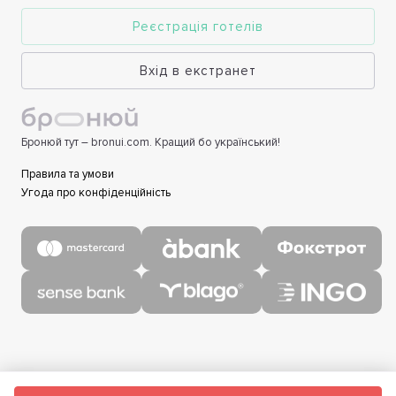
Реєстрація готелів
Вхід в екстранет
Бронюй тут – bronui.com. Кращий бо український!
Правила та умови
Угода про конфіденційність