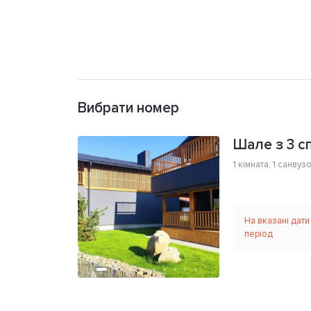
Вибрати номер
Шале з 3 с
1 кімната
,
1 санвуз
На вказані дати
період