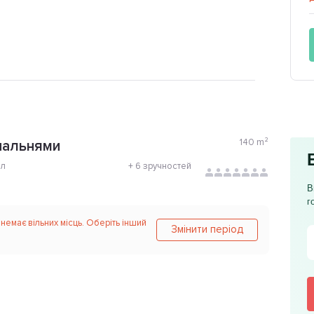
140
m²
пальнями
ол
+
6 зручностей
В
г
 немає вільних місць. Оберіть інший
Змінити період