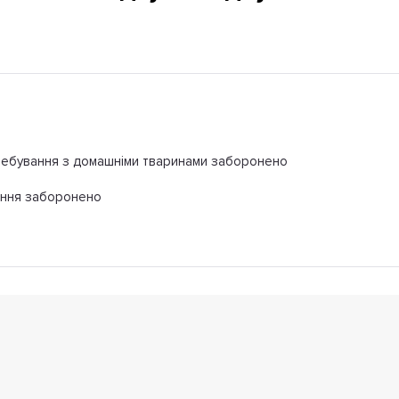
ебування з домашніми тваринами заборонено
іння заборонено