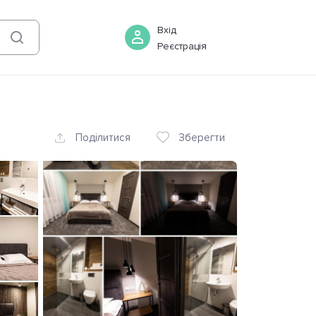
07 серпня
-
08 серпня
Бронювати
Вхід
Реєстрація
Поділитися
Зберегти