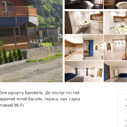
 біля курорту Буковель. До послуг гостей
ритий літній басейн, тераса, чан, сауна.
З
овний Wi-Fi.
Г