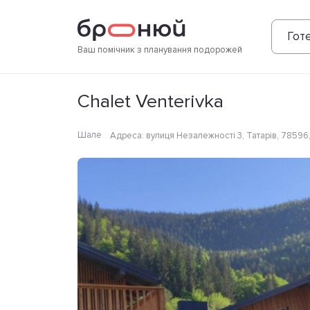
Фотографії
Зручності
Розташування
Готе
Ваш помічник з планування подорожей
Chalet Venterivka
Шале
Адреса
:
вулиця Незалежності 3, Татарів, 78596,