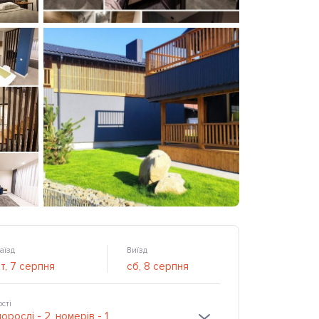
аїзд
Виїзд
ості