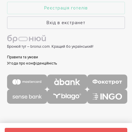
Реєстрація готелів
Вхід в екстранет
Бронюй тут – bronui.com. Кращий бо український!
Правила та умови
Угода про конфіденційність