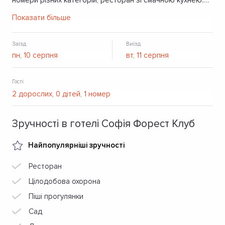
номери різних категорій, ресторан зі смачною кухнею.
До послуг відпочивальків сауна, барбекю, стоянка, WI-FI.
Показати більше
Заїзд
Виїзд
Гості
Зручності в готелі Софія Форест Клуб
Найпопулярніші зручності
Ресторан
Цілодобова охорона
Піші прогулянки
Сад