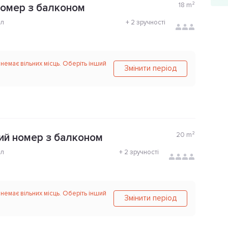
18
m²
номер з балконом
ол
+
2 зручності
 немає вільних місць. Оберіть інший
Змінити період
20
m²
ий номер з балконом
ол
+
2 зручності
 немає вільних місць. Оберіть інший
Змінити період