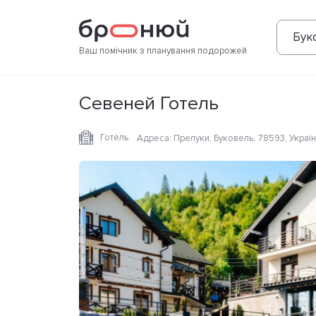
Фотографії
Зручності
Розташування
Бук
Ваш помічник з планування подорожей
Севеней Готель
Готель
Адреса
:
Прелуки, Буковель, 78593, Украї