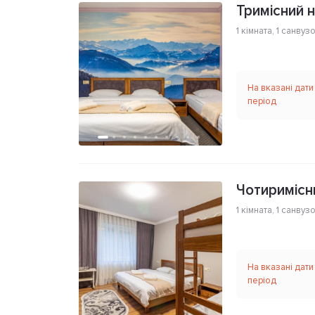
Тримісний 
1 кімната
,
1 санвуз
На вказані дати
період
Чотиримісн
1 кімната
,
1 санвуз
На вказані дати
період