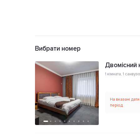
Вибрати номер
Двомісний 
1 кімната
,
1 санвуз
На вказані дати
період