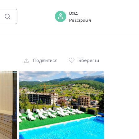
08 серпня
-
09 серпня
Бронювати
Вхід
Реєстрація
Поділитися
Зберегти