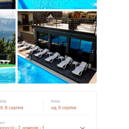
аїзд
Виїзд
ості