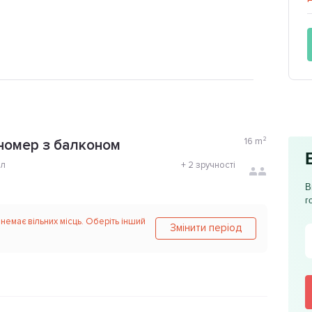
16
m²
номер з балконом
ол
+
2 зручності
В
г
 немає вільних місць. Оберіть інший
Змінити період