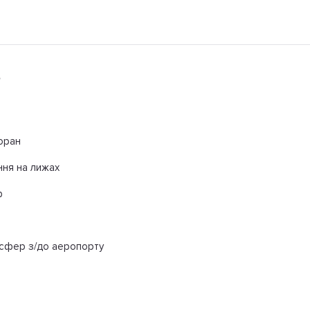
ь
оран
ння на лижах
ф
сфер з/до аеропорту