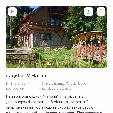
садиба "У Наталії"
Міні-готель з
3 км від центру
, Татарів, Івано-
рестораном
Франківська область
На території садиби "Наталія" у Татарові є 2
двоповерхові котеджі на 8 місць та котедж з 2
апартаментами. Гості можуть скористатись сауою,