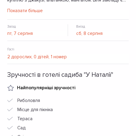
купіллю з джакузі, альтанкою, мангалом. Біля закладу є
гойдалка, басейн, ставок для риболовлі.
Показати більше
Заїзд
Виїзд
Гості
Зручності в готелі садиба "У Наталії"
Найпопулярніші зручності
Риболовля
Місце для пікніка
Тераса
Сад