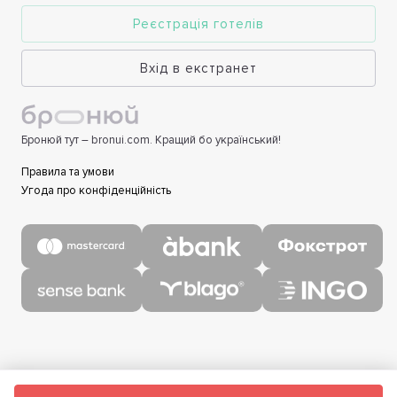
Реєстрація готелів
Вхід в екстранет
Бронюй тут – bronui.com. Кращий бо український!
Правила та умови
Угода про конфіденційність