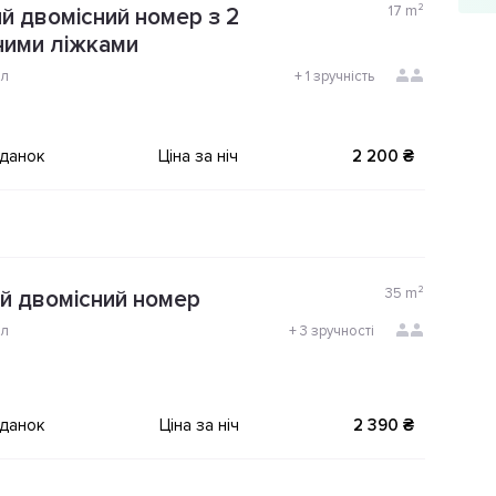
17
m²
й двомісний номер з 2
ними ліжками
ол
+
1 зручність
іданок
Ціна за ніч
2 200 ₴
35
m²
й двомісний номер
ол
+
3 зручності
іданок
Ціна за ніч
2 390 ₴