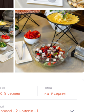
аїзд
Виїзд
ості