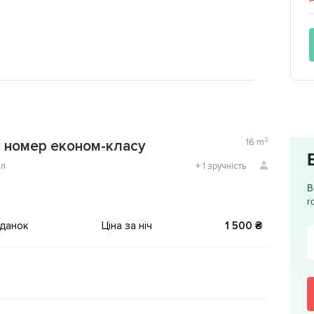
16
m²
 номер економ-класу
ол
+
1 зручність
В
г
іданок
Ціна за ніч
1 500 ₴