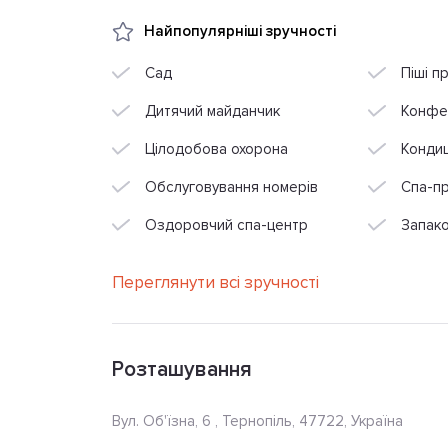
Найпопулярніші зручності
Сад
Піші п
Дитячий майданчик
Конфе
Цілодобова охорона
Конди
Обслуговування номерів
Спа-п
Оздоровчий спа-центр
Запако
Переглянути всі зручності
Розташування
Вул. Об'їзна, 6 , Тернопіль, 47722, Україна