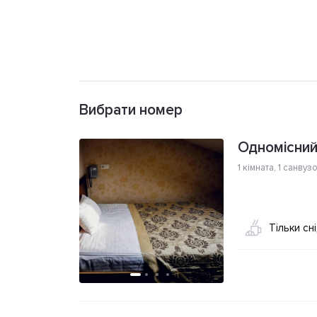
Вибрати номер
Одномісний
1 кімната
,
1 санвуз
Тільки сн