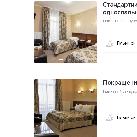
Стандартни
односпаль
1 кімната
,
1 санвуз
Тільки сн
Покращени
1 кімната
,
1 санвуз
Тільки сн