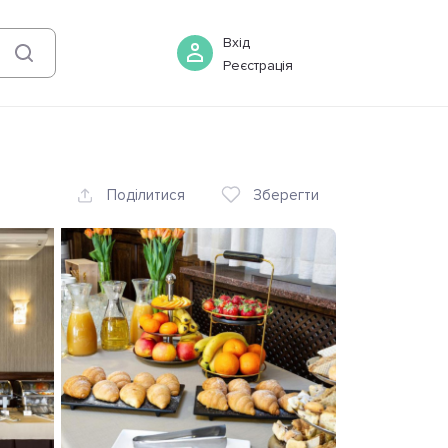
08 серпня
-
09 серпня
Бронювати
Вхід
Реєстрація
Поділитися
Зберегти