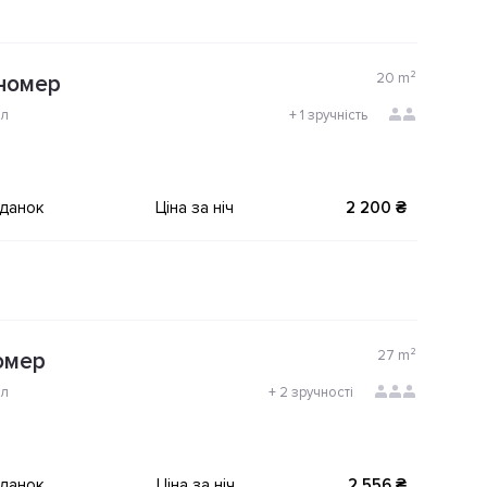
20
m²
номер
ол
+
1 зручність
іданок
Ціна за ніч
2 200 ₴
27
m²
омер
ол
+
2 зручності
іданок
Ціна за ніч
2 556 ₴