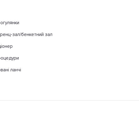
рогулянки
ренц-зал/бенкетний зал
ціонер
роцедури
вані ланчі