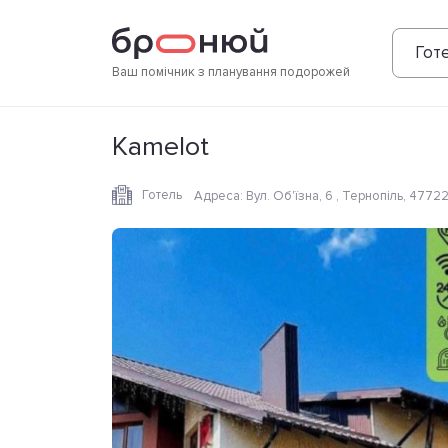
Фотографії
Зручності
Розташування
Готе
Ваш помічник з планування подорожей
Kamelot
Готель
Адреса
:
Вул. Об'їзна, 6 , Тернопіль, 47722