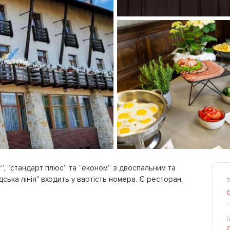
т”, “стандарт плюс” та “економ” з двоспальним та
 лінія" входить у вартість номера​​​​​​​. Є ресторан,
З
Г