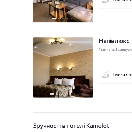
Напівлюкс
1 кімната
,
1 санвуз
Тільки сн
Зручності в готелі Kamelot