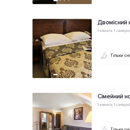
Двомісний 
1 кімната
,
1 санвуз
Тільки сн
Сімейний н
1 кімната
,
1 санвуз
Тільки сн