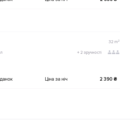
32
m²
ол
+
2 зручності
іданок
Ціна за ніч
2 390 ₴