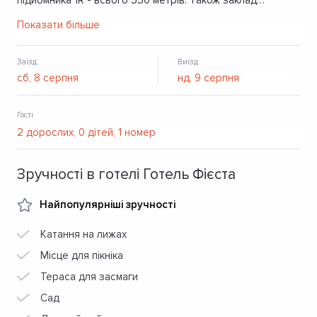
підйомника 1R - всього 550 метрів. Також заклад
прпопнує відкритий басейн, приміщення для зберігання
Показати більше
лиж, карпатську сауну на дровах, сад, парковку, альтанки
з мангалами.
Заїзд
Виїзд
Гості
Зручності в готелі Готель Фієста
Найпопулярніші зручності
Катання на лижах
Місце для пікніка
Тераса для засмаги
Сад