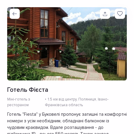
Готель Фієста
Міні-готель з
1.5 км від центру
, Поляниця, Івано-
рестораном
Франківська область
Готель "Fiesta" у Буковелі пропонує затишні та комфортні
номери з усім необхідним, обладнані балконом із
чудовим краєвидом. Вдале розташування - до