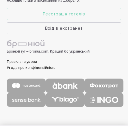
можливе тільки з посиланням на джерело.
Реєстрація готелів
Вхід в екстранет
Бронюй тут – bronui.com. Кращий бо український!
Правила та умови
Угода про конфіденційність