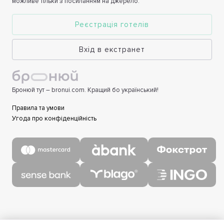
можливе тільки з посиланням на джерело.
Реєстрація готелів
Вхід в екстранет
Бронюй тут – bronui.com. Кращий бо український!
Правила та умови
Угода про конфіденційність