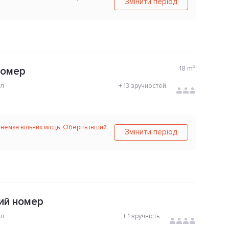
Змінити період
18
m²
номер
ол
+
13 зручностей
 немає вільних місць. Оберіть інший
Змінити період
ий номер
ол
+
1 зручність