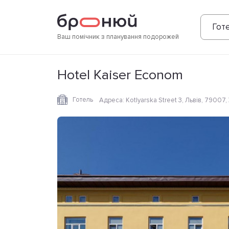
Фотографії
Зручності
Розташування
Готе
Ваш помічник з планування подорожей
Hotel Kaiser Econom
Готель
Адреса
:
Kotlyarska Street 3, Львів, 79007,