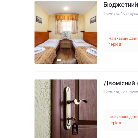
Бюджетний 
1 кімната
,
1 санвуз
На вказані дати
період
Двомісний 
1 кімната
,
1 санвуз
На вказані дати
період