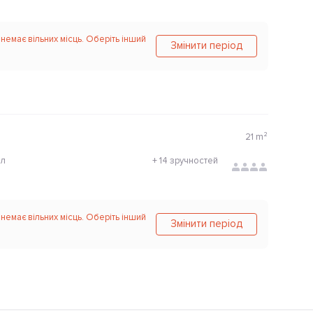
 немає вільних місць. Оберіть інший
Змінити період
21
m²
ол
+
14 зручностей
 немає вільних місць. Оберіть інший
Змінити період