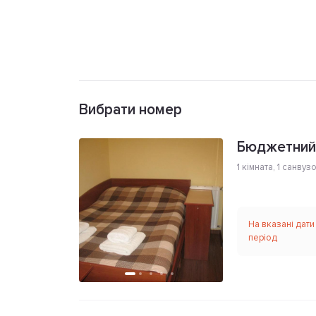
Вибрати номер
Бюджетний
1 кімната
,
1 санвуз
На вказані дати
період