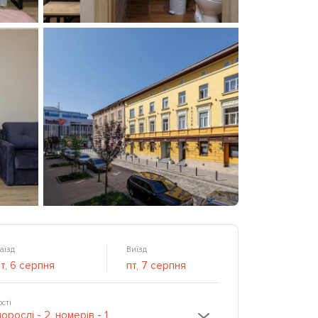
аїзд
Виїзд
ості