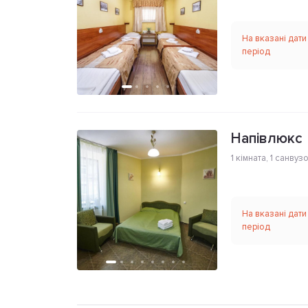
На вказані дати
період
Напівлюкс
1 кімната
,
1 санвуз
На вказані дати
період