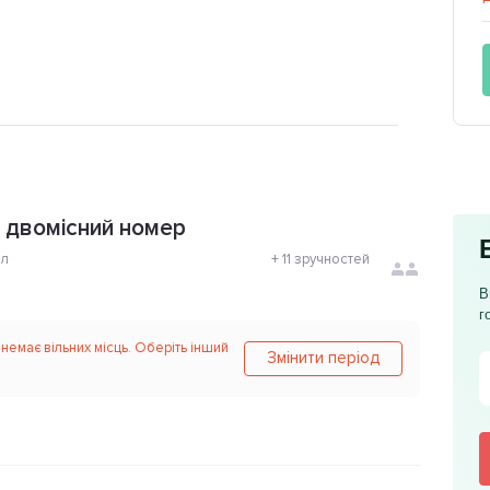
 двомісний номер
ол
+
11 зручностей
В
г
 немає вільних місць. Оберіть інший
Змінити період