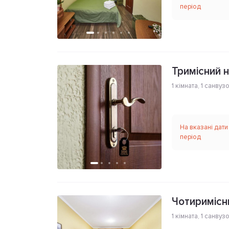
період
Тримісний 
1 кімната
,
1 санвуз
На вказані дати
період
Чотиримісн
1 кімната
,
1 санвуз