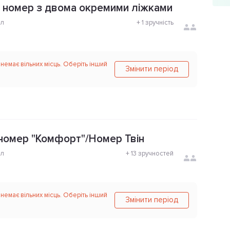
номер з двома окремими ліжками
ол
+
1 зручність
 немає вільних місць. Оберіть інший
Змінити період
номер "Комфорт"/Номер Твін
ол
+
13 зручностей
 немає вільних місць. Оберіть інший
Змінити період