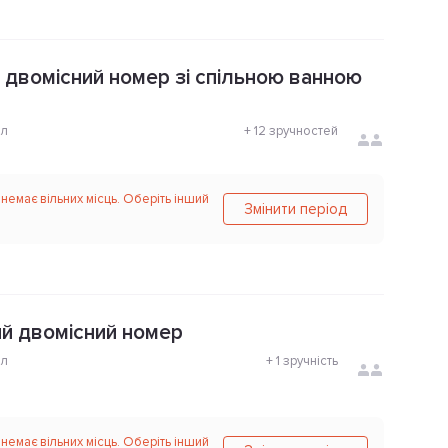
двомісний номер зі спільною ванною
ол
+
12 зручностей
 немає вільних місць. Оберіть інший
Змінити період
й двомісний номер
ол
+
1 зручність
 немає вільних місць. Оберіть інший