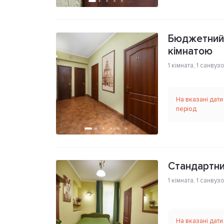
Бюджетний 
кімнатою
1 кімната
,
1 санвуз
На вказані дати
період
Стандартни
1 кімната
,
1 санвуз
На вказані дати