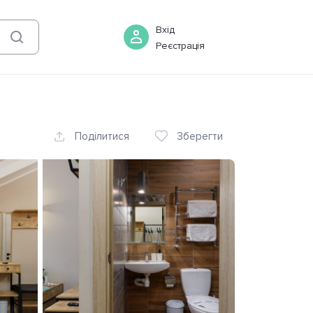
06 серпня
-
07 серпня
Бронювати
Вхід
Реєстрація
Поділитися
Зберегти