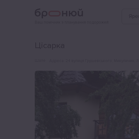
Фотографії
Зручності
Розташування
Яре
Ваш помічник з планування подорожей
Цісарка
Шале
Адреса
:
24 вулиця Грушевського, Микуличин, 7