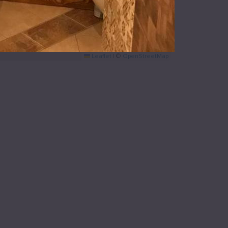
Leaflet
|
©
OpenStreetMap