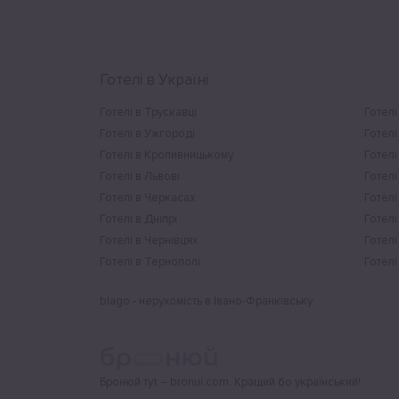
Готелі в Україні
Готелі в Трускавці
Готелі
Готелі в Ужгороді
Готелі
Готелі в Кропивницькому
Готелі
Готелі в Львові
Готелі
Готелі в Черкасах
Готелі
Готелі в Дніпрі
Готелі
Готелі в Чернівцях
Готелі
Готелі в Тернополі
Готелі
blago - нерухомість в Івано-Франківську
Бронюй тут – bronui.com. Кращий бо український!