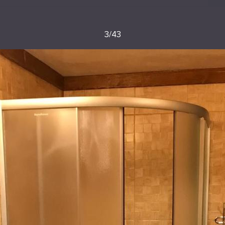
3
/
43
 номерів
урців