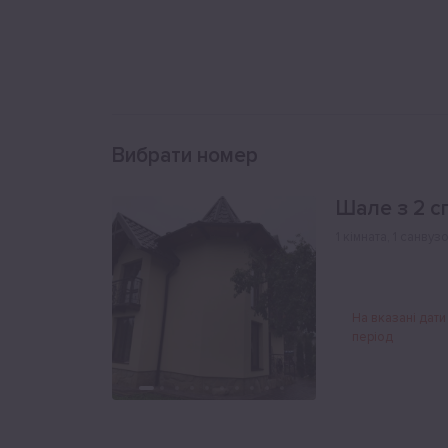
Вибрати номер
Шале з 2 с
1 кімната
,
1 санвуз
На вказані дати
період