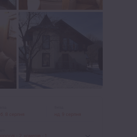
аїзд
Виїзд
ості