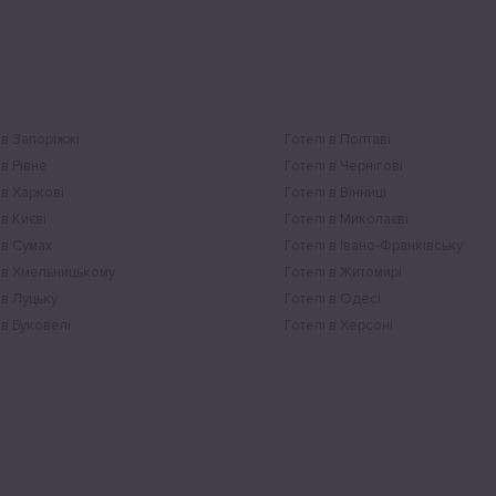
 в Запоріжжі
Готелі в Полтаві
 в Рівне
Готелі в Чернігові
 в Харкові
Готелі в Вінниці
 в Києві
Готелі в Миколаєві
 в Сумах
Готелі в Івано-Франківську
 в Хмельницькому
Готелі в Житомирі
 в Луцьку
Готелі в Одесі
 в Буковелі
Готелі в Херсоні