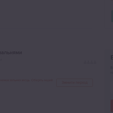
пальнями
ол
В
г
 немає вільних місць. Оберіть інший
Змінити період