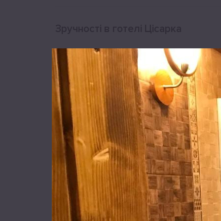
Зручності в готелі Цісарка
Найпопулярніші зручності
Камін
Тераса
Сад
Обслуговування
Піші прогулянки
Риболовля
Садові меблі
Барбекю
Опалення
Номери для нек
Переглянути всі зручності