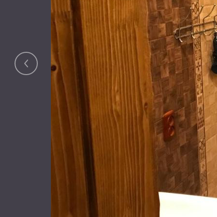
Розташування
24 вулиця Грушевського, Микуличин, 78590, Укр