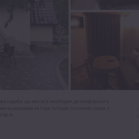
хова садиба, що має все необхідне дя комфортного
вими краєвидами на гори. Котедж оточений садом, є
З
 Wi-Fi.
Г