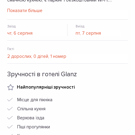
смачною кухнею, є паркінг і безкоштовний Wi-Fi.
Неподалік - річка, водоспад Гук.
Показати більше
Заїзд
Виїзд
Гості
Зручності в готелі Glanz
Найпопулярніші зручності
Місце для пікніка
Спільна кухня
Верхова їзда
Піші прогулянки