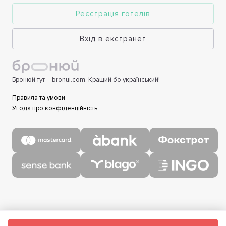
Реєстрація готелів
Вхід в екстранет
Бронюй тут – bronui.com. Кращий бо український!
Правила та умови
Угода про конфіденційність