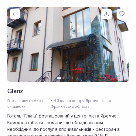
Glanz
Готель типу «ліжко і
4.3 км від центру
, Яремче, Івано-
сніданок»
Франківська область
Готель "Глянц" розташований у центрі міста Яремче.
Комофортабельні номери, що обладнані всім
необхідним, до послуг відпочивальників - ресторан зі