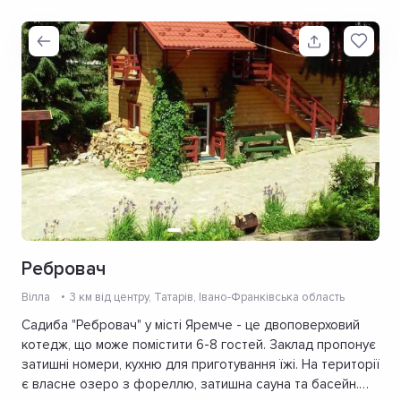
Ребровач
Вілла
3 км від центру
, Татарів, Івано-Франківська область
Садиба "Ребровач" у місті Яремче - це двоповерховий
котедж, що може помістити 6-8 гостей. Заклад пропонує
затишні номери, кухню для приготування їжі. На території
є власне озеро з фореллю, затишна сауна та басейн.