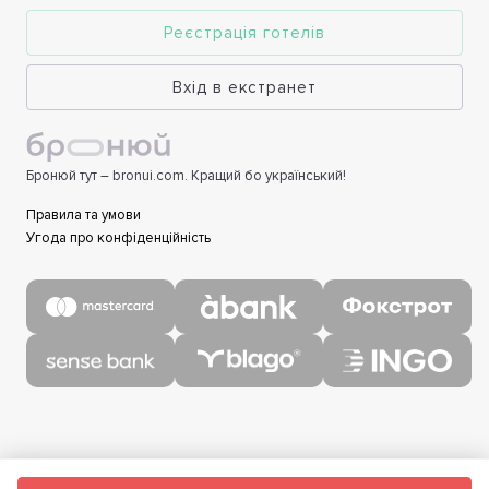
Реєстрація готелів
Вхід в екстранет
Бронюй тут – bronui.com. Кращий бо український!
Правила та умови
Угода про конфіденційність