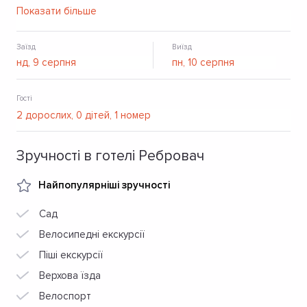
Гостям надається паркінг та безкоштовний Wi-Fi.
Показати більше
Заїзд
Виїзд
Гості
Зручності в готелі Ребровач
Найпопулярніші зручності
Сад
Велосипедні екскурсії
Піші екскурсії
Верхова їзда
Велоспорт