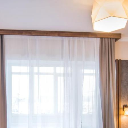
22
m²
номер з 1 двоспальним ліжком або
 ліжками і балконом
ол
+
2 зручності
 немає вільних місць. Оберіть інший
Змінити період
237
m²
номер з 2 односпальними ліжками
ол
+
1 зручність
 немає вільних місць. Оберіть інший