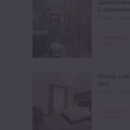
Двомісний 
2 окремими
1 кімната
,
1 санвуз
На вказані дати
період
Номер з дв
size"
1 кімната
,
1 санвуз
На вказані дати
період