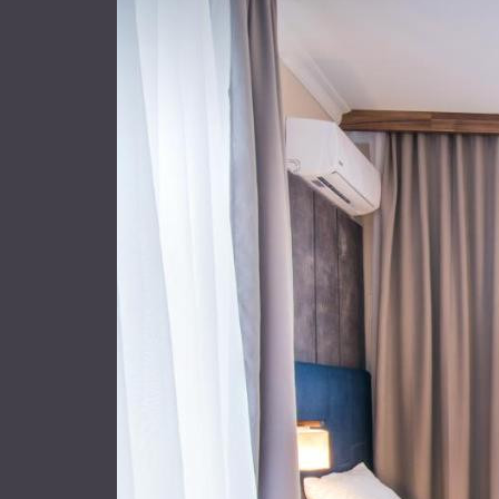
Двомісний 
2 окремими
1 кімната
,
1 санвуз
На вказані дати
період
Двомісний 
1 кімната
,
1 санвуз
На вказані дати