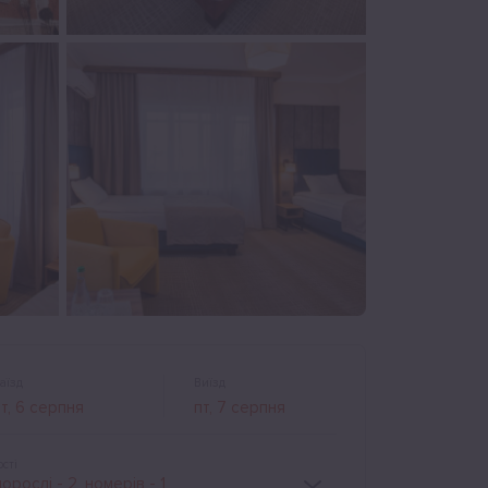
аїзд
Виїзд
ості