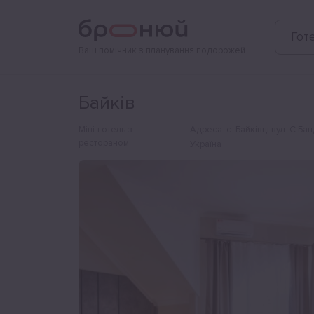
Фотографії
Зручності
Розташування
Готе
Ваш помічник з планування подорожей
Байків
Міні-готель з
Адреса
:
с. Байківці вул. С.Ба
рестораном
Україна