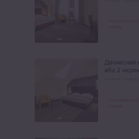
1 кімната
,
1 санвуз
На вказані дати
період
Двомісний 
або 2 окре
1 кімната
,
1 санвуз
На вказані дати
період