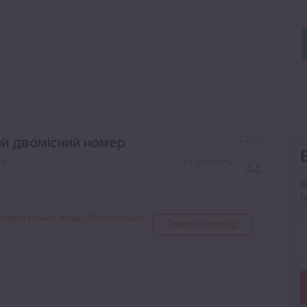
22
m²
й двомісний номер
ол
+
1 зручність
В
г
 немає вільних місць. Оберіть інший
Змінити період