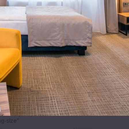
Змінити період
21
m²
номер з двома окремими ліжками і
ол
+
2 зручності
 немає вільних місць. Оберіть інший
Змінити період
32
m²
й номер з двоспальним ліжком
ng-size"