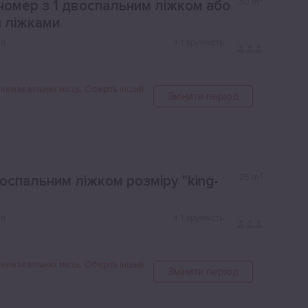
30
m²
номер з 1 двоспальним ліжком або
 ліжками
ол
+
1 зручність
 немає вільних місць. Оберіть інший
Змінити період
25
m²
оспальним ліжком розміру "king-
ол
+
1 зручність
 немає вільних місць. Оберіть інший
Змінити період