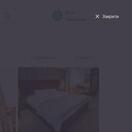
06 серпня
-
07 серпня
Бронювати
Вхід
Закрити
Реєстрація
а
Поділитися
Зберегти