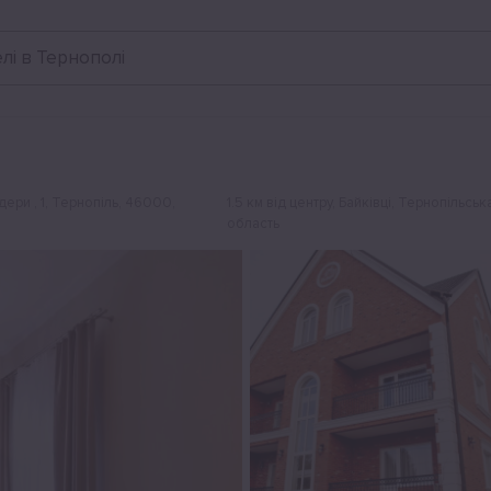
Відгуки
лі в Тернополі
ндери , 1, Тернопіль, 46000,
1.5 км від центру
, Байківці, Тернопільськ
область