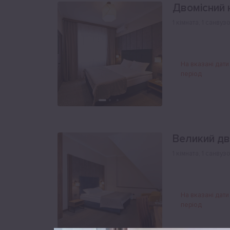
Двомісний 
1 кімната
,
1 санвуз
На вказані дати
період
Великий дв
1 кімната
,
1 санвуз
На вказані дати
період