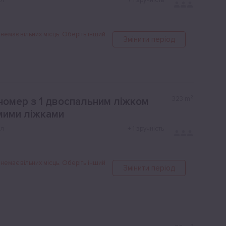
ол
+
1 зручність
 немає вільних місць. Оберіть інший
Змінити період
323
m²
номер з 1 двоспальним ліжком
мими ліжками
ол
+
1 зручність
 немає вільних місць. Оберіть інший
Змінити період