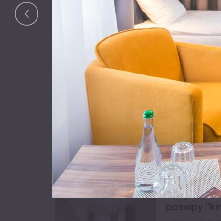
період
Двомісний 
балконом
1 кімната
,
1 санвуз
На вказані дати
період
Покращени
розміру "ki