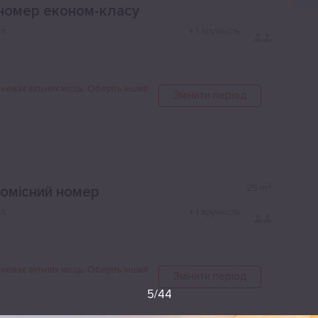
номер економ-класу
ол
+
1 зручність
 немає вільних місць. Оберіть інший
Змінити період
25
m²
омісний номер
ол
+
1 зручність
 немає вільних місць. Оберіть інший
Змінити період
5
/
44