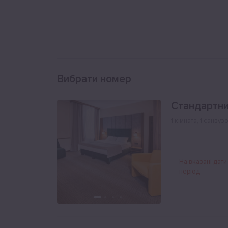
Вибрати номер
Стандартни
1 кімната
,
1 санвуз
На вказані дати
період