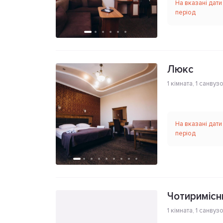
На вказані дати
період
Люкс
1 кімната
,
1 санвуз
На вказані дати
період
Чотиримісн
1 кімната
,
1 санвуз