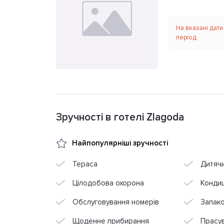
На вказані дати
період
Зручності в готелі Zlagoda
Найпопулярніші зручності
Тераса
Дитяч
Цілодобова охорона
Конди
Обслуговування номерів
Запако
Щоденне прибирання
Прасув