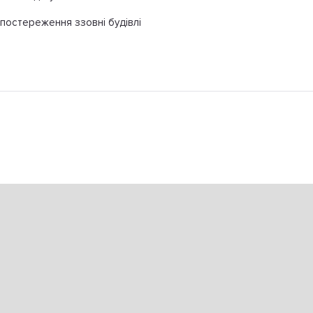
постереження ззовні будівлі