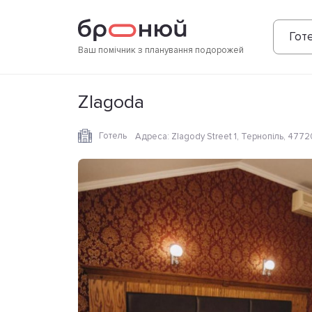
Фотографії
Зручності
Розташування
Готе
Ваш помічник з планування подорожей
Zlagoda
Готель
Адреса
:
Zlagody Street 1, Тернопіль, 4772