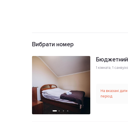
Вибрати номер
Бюджетний
1 кімната
,
1 санвуз
На вказані дати
період