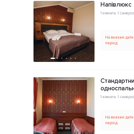
Напівлюкс
1 кімната
,
1 санвуз
На вказані дати
період
Стандартни
односпаль
1 кімната
,
1 санвуз
На вказані дати
період