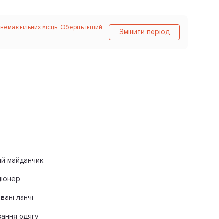
 немає вільних місць. Оберіть інший
Змінити період
ий майданчик
ціонер
вані ланчі
ання одягу