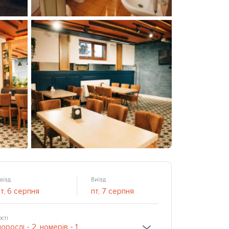
аїзд
Виїзд
ості