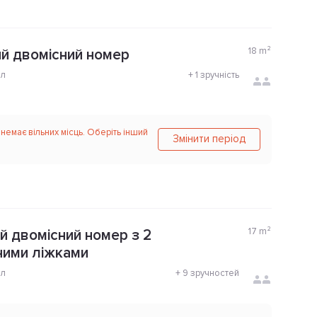
18
m²
й двомісний номер
ол
+
1 зручність
 немає вільних місць. Оберіть інший
Змінити період
17
m²
 двомісний номер з 2
ними ліжками
ол
+
9 зручностей