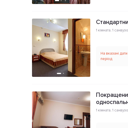
Стандартни
1 кімната
,
1 санвуз
На вказані дати
період
Покращений
односпаль
1 кімната
,
1 санвуз