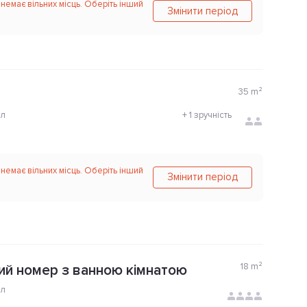
 немає вільних місць. Оберіть інший
Змінити період
35
m²
ол
+
1 зручність
 немає вільних місць. Оберіть інший
Змінити період
18
m²
ий номер з ванною кімнатою
ол