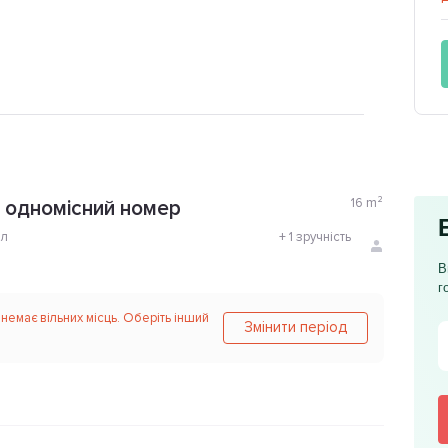
16
m²
 одномісний номер
ол
+
1 зручність
В
г
 немає вільних місць. Оберіть інший
Змінити період