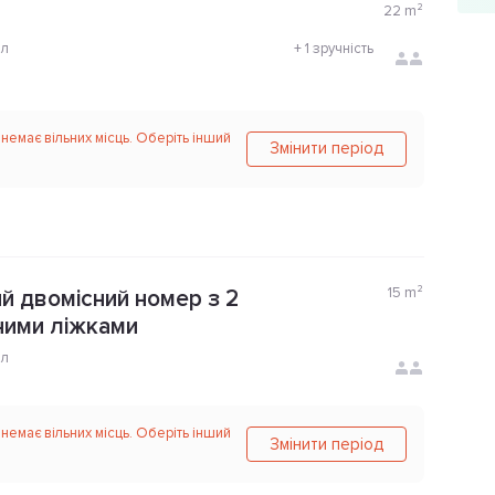
22
m²
ол
+
1 зручність
 немає вільних місць. Оберіть інший
Змінити період
15
m²
й двомісний номер з 2
ними ліжками
ол
 немає вільних місць. Оберіть інший
Змінити період