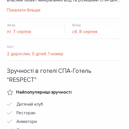
власний бювет мінеральних вод та розкішний СПА-центр
з басейном і саунами, дитяча кімната. Дя організації
Показати більше
різних заходів можна скористатись конференц-
сервісом.
Заїзд
Виїзд
Гості
Зручності в готелі СПА-Готель
"RESPECT"
Найпопулярніші зручності
Дитячий клуб
Ресторан
Аніматори