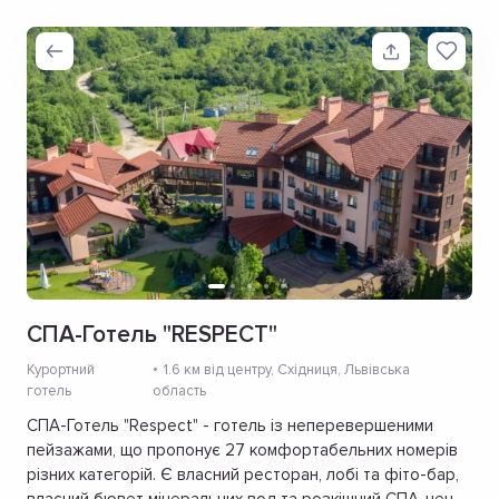
СПА-Готель "RESPECT"
Курортний
1.6 км від центру
, Східниця, Львівська
готель
область
СПА-Готель "Respect" - готель із неперевершеними
пейзажами, що пропонує 27 комфортабельних номерів
різних категорій. Є власний ресторан, лобі та фіто-бар,