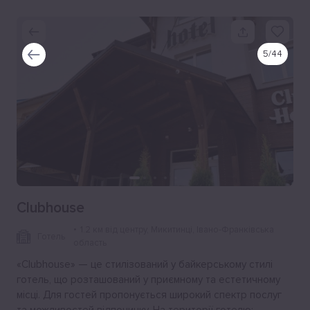
5
/
44
Clubhouse
1.2 км від центру
, Микитинці, Івано-Франківська
Готель
область
«Clubhouse» — це стилізований у байкерському стилі
готель, що розташований у приємному та естетичному
місці. Для гостей пропонується широкий спектр послуг