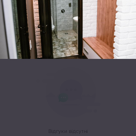
Leaflet
|
©
OpenStreetMap
Відгуки
Відгуки відсутні