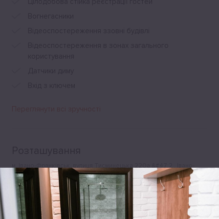
Цілодобова стійка реєстрації гостей
Вогнегасники
Відеоспостереження ззовні будівлі
Відеоспостереження в зонах загального
користування
Датчики диму
Вхід з ключем
Переглянути всі зручності
Розташування
м. Івано-Франківськ, вулиця Тисминецька 220а &#47;2 , Івано-
Франківськ, 76494, Україна