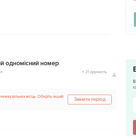
й одномісний номер
ол
+
21 зручність
В
г
 немає вільних місць. Оберіть інший
Змінити період