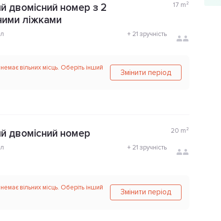
17
m²
й двомісний номер з 2
ними ліжками
ол
+
21 зручність
 немає вільних місць. Оберіть інший
Змінити період
20
m²
й двомісний номер
ол
+
21 зручність
 немає вільних місць. Оберіть інший
Змінити період