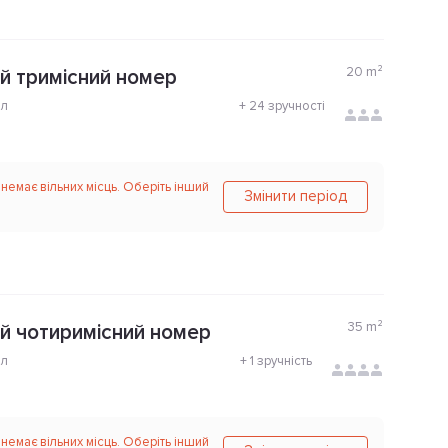
20
m²
 тримісний номер
ол
+
24 зручності
 немає вільних місць. Оберіть інший
Змінити період
35
m²
 чотиримісний номер
ол
+
1 зручність
 немає вільних місць. Оберіть інший