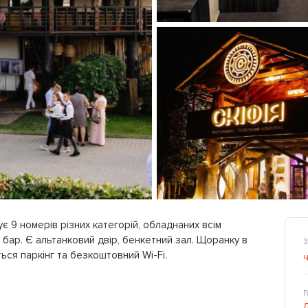
ує 9 номерів різних категорій, обладнаних всім
, бар. Є альтанковий двір, бенкетний зал. Щоранку в
З
ься паркінг та безкоштовний Wi-Fi.
Г