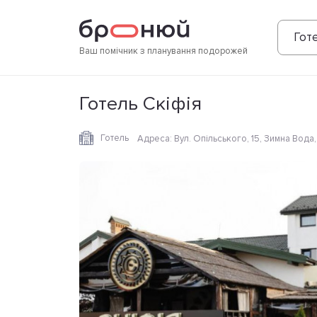
Фотографії
Зручності
Розташування
Готе
Ваш помічник з планування подорожей
Готель Скіфія
Готель
Адреса
:
Вул. Опільського, 15, Зимна Вода, 