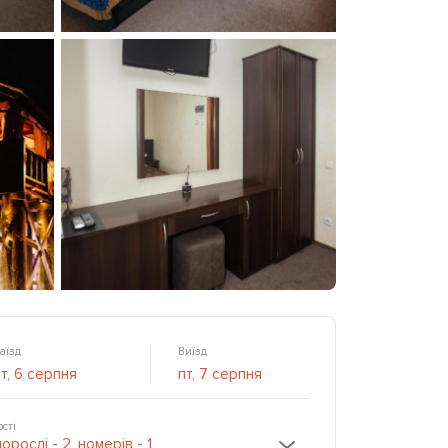
аїзд
Виїзд
ості