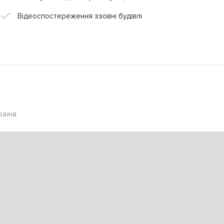
Відеоспостереження ззовні будівлі
раїна