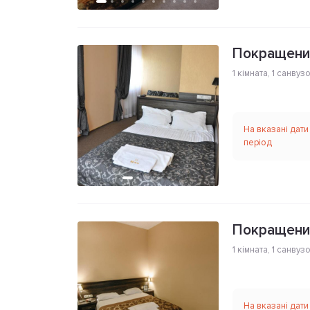
Покращений
1 кімната
,
1 санвуз
На вказані дати
період
Покращений
1 кімната
,
1 санвуз
На вказані дати