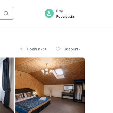
06 серпня
-
07 серпня
Бронювати
Вхід
Реєстрація
Поділитися
Зберегти