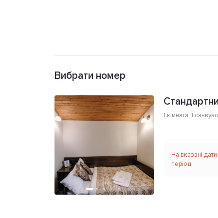
Вибрати номер
Стандартни
1 кімната
,
1 санвуз
На вказані дати
період