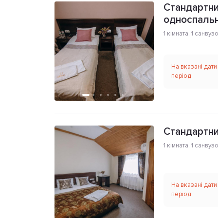
Стандартни
односпаль
1 кімната
,
1 санвуз
На вказані дати
період
Стандартни
1 кімната
,
1 санвуз
На вказані дати
період