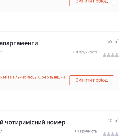
Змінити період
58
m²
апартаменти
ол
+
4 зручності
 немає вільних місць. Оберіть інший
Змінити період
40
m²
 чотиримісний номер
ол
+
1 зручність