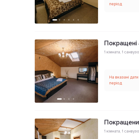
період
Покращені 
1 кімната
,
1 санвуз
На вказані дати
період
Покращений
1 кімната
,
1 санвуз