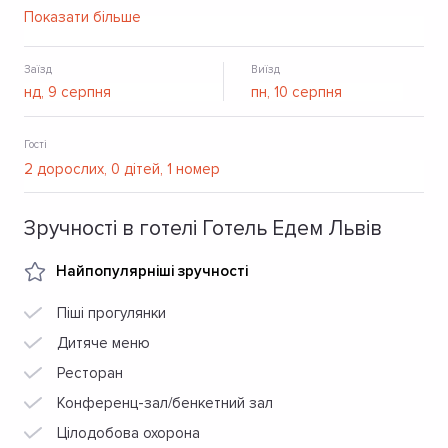
кухнею, шведський стіл. Є безкоштовна парковка та Wi-
Показати більше
Fi.
Заїзд
Виїзд
Гості
Зручності в готелі Готель Едем Львів
Найпопулярніші зручності
Піші прогулянки
Дитяче меню
Ресторан
Конференц-зал/бенкетний зал
Цілодобова охорона