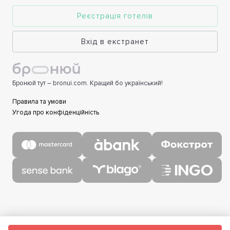
Реєстрація готелів
Вхід в екстранет
Бронюй тут – bronui.com. Кращий бо український!
Правила та умови
Угода про конфіденційність