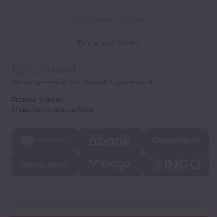
Реєстрація готелів
Вхід в екстранет
Бронюй тут – bronui.com. Кращий бо український!
Правила та умови
Угода про конфіденційність