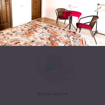
Leaflet
|
©
OpenStreetMap
Відгуки
Відгуки відсутні