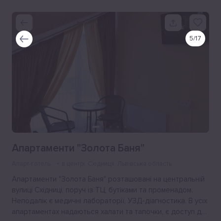
5
/
17
Апартаменти "Золота Баня"
Апарт-готель
в центрі
, Східниця, Львівська область
Апартаменти "Золота Баня" розташовані на центральній
вулиці Східниці, поруч із ТЦ, бутіками та променадом.
Неподалік є медичні лабораторії, УЗД-діагностика. В усіх
апартаментах надаються халати та тапочки, є доступ до