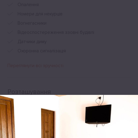
Опалення
Номери для некурців
Вогнегасники
Відеоспостереження ззовні будівлі
Датчики диму
Охоронна сигналізація
Переглянути всі зручності
Розташування
5А Vulytsya Zolota Banya, Східниця, 82391, Україна