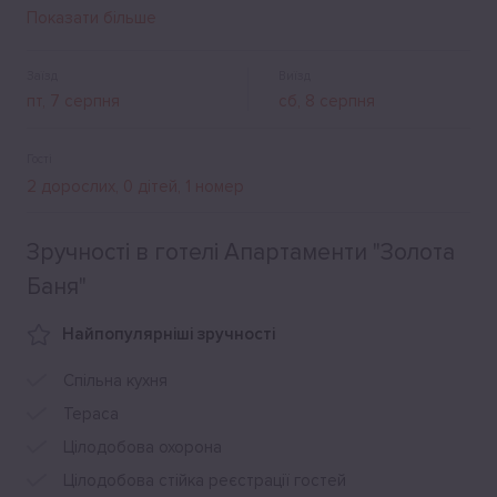
Інтернету. Усі номери із кухнею та санвузлами. На
Показати більше
території є зона для відпочинку і автостоянка.
Заїзд
Виїзд
Гості
Зручності в готелі Апартаменти "Золота
Баня"
Найпопулярніші зручності
Спільна кухня
Тераса
Цілодобова охорона
Цілодобова стійка реєстрації гостей