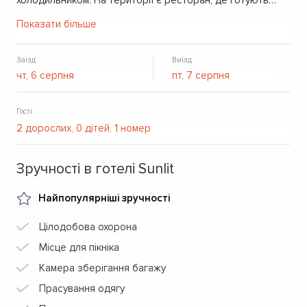
холодильником. На території є ресторан, де готують
смачні страви та стоянка для автомобілів.
Показати більше
Заїзд
Виїзд
Гості
Зручності в готелі Sunlit
Найпопулярніші зручності
Цілодобова охорона
Місце для пікніка
Камера зберігання багажу
Прасування одягу