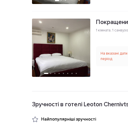
Покращени
1 кімната
,
1 санвуз
На вказані дати
період
Зручності в готелі Leoton Chernivts
Найпопулярніші зручності