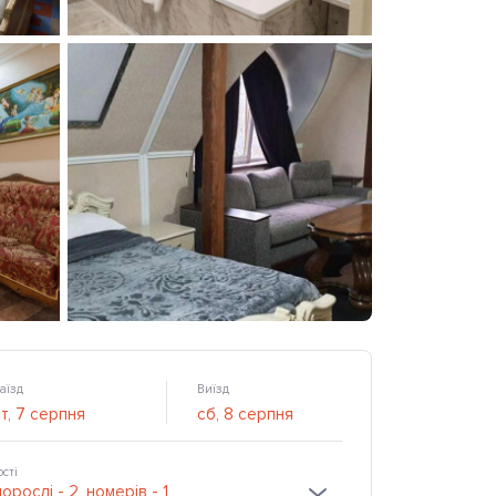
аїзд
Виїзд
ості