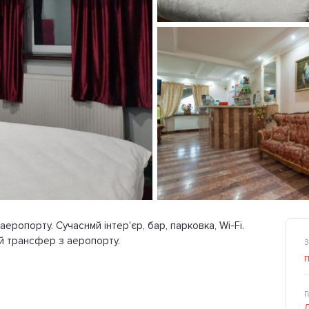
ропорту. Сучаснмй інтер'єр, бар, парковка, Wi-Fi.
й трансфер з аеропорту.
З
Г