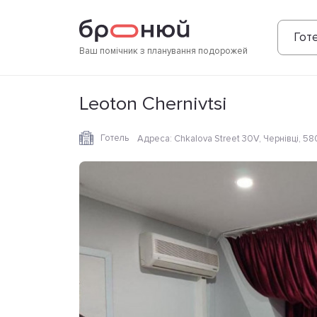
Фотографії
Зручності
Розташування
Готе
Ваш помічник з планування подорожей
Leoton Chernivtsi
Готель
Адреса
:
Chkalova Street 30V, Чернівці, 5