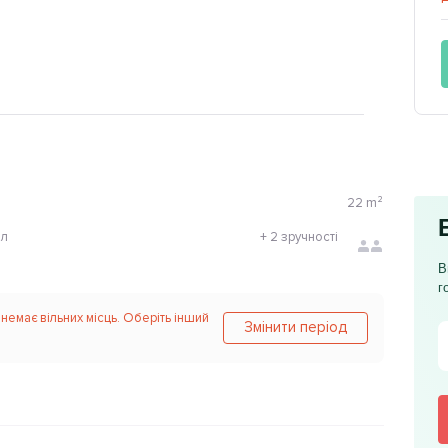
22
m²
ол
+
2 зручності
В
г
 немає вільних місць. Оберіть інший
Змінити період