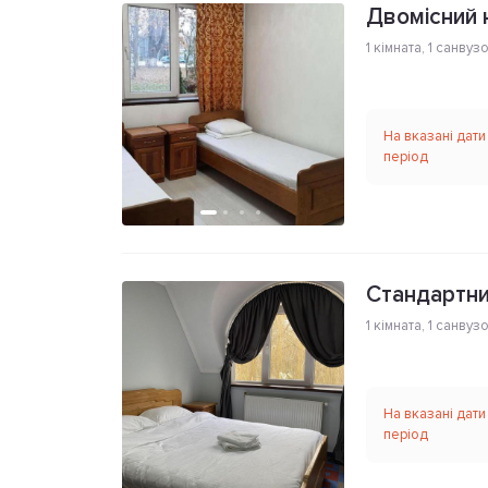
Двомісний 
1 кімната
,
1 санвуз
На вказані дати
період
Стандартни
1 кімната
,
1 санвуз
На вказані дати
період