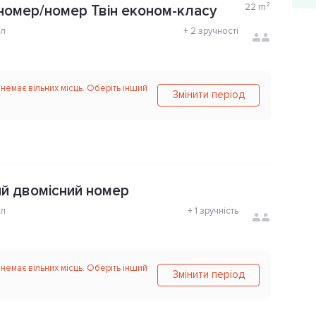
22
m²
номер/номер Твін економ-класу
ол
+
2 зручності
 немає вільних місць. Оберіть інший
Змінити період
й двомісний номер
ол
+
1 зручність
 немає вільних місць. Оберіть інший
Змінити період