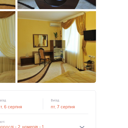
аїзд
Виїзд
ості