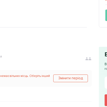
ол
В
г
 немає вільних місць. Оберіть інший
Змінити період