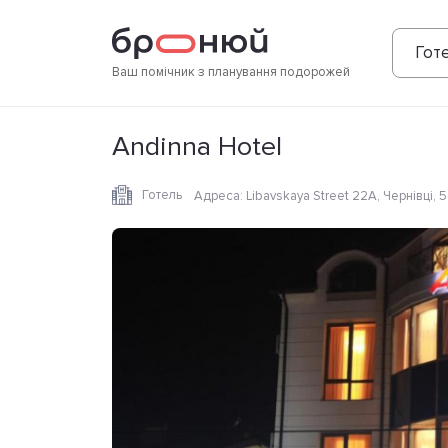
Фотографії
Зручності
Розташування
Готе
Ваш помічник з планування подорожей
Andinna Hotel
Готель
Адреса
:
Libavskaya Street 22A, Чернівці, 