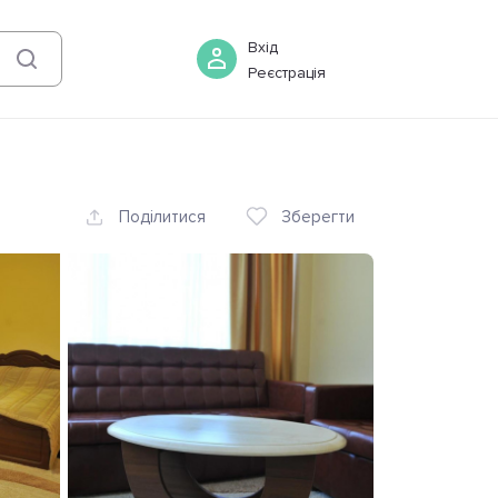
06 серпня
-
07 серпня
Бронювати
Вхід
Реєстрація
Поділитися
Зберегти