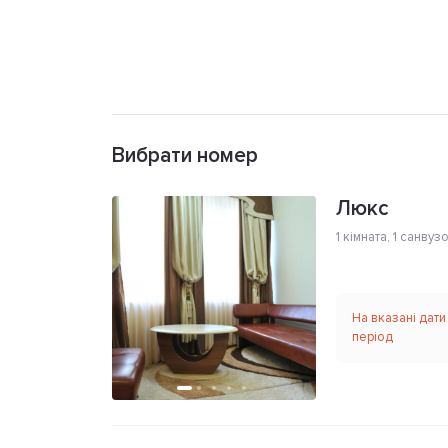
Вибрати номер
Люкс
1 кімната
,
1 санвуз
На вказані дати
період