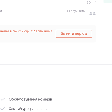
20
m²
ол
+
1 зручність
 немає вільних місць. Оберіть інший
Змінити період
Обслуговування номерів
Хамам/турецька лазня