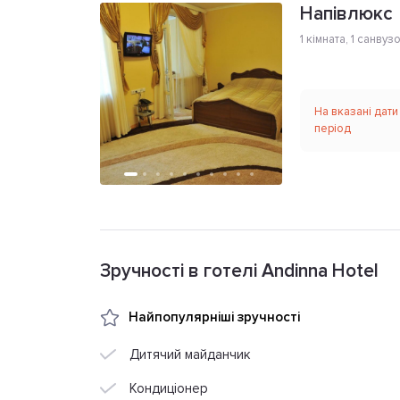
Напівлюкс
1 кімната
,
1 санвуз
На вказані дати
період
Зручності в готелі Andinna Hotel
Найпопулярніші зручності
Дитячий майданчик
Кондиціонер