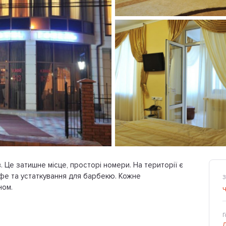
. Це затишне місце, просторі номери. На території є
кафе та устаткування для барбекю. Кожне
З
ном.
Г