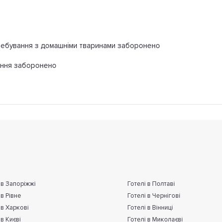
ебування з домашніми тваринами заборонено
іння заборонено
 в Запоріжжі
Готелі в Полтаві
 в Рівне
Готелі в Чернігові
 в Харкові
Готелі в Вінниці
 в Києві
Готелі в Миколаєві