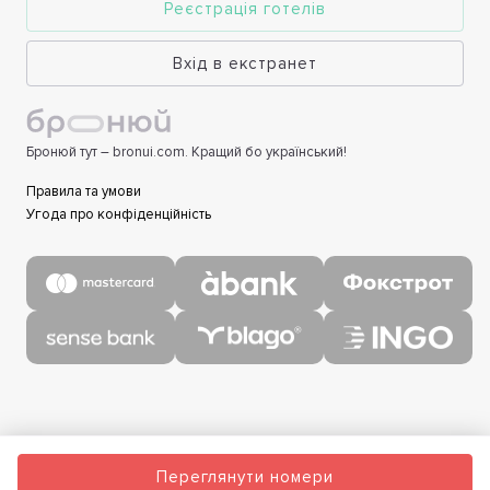
Реєстрація готелів
Вхід в екстранет
Бронюй тут – bronui.com. Кращий бо український!
Правила та умови
Угода про конфіденційність
Переглянути номери