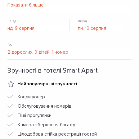
холодильником та посудом. На території обладнана
Показати більше
стоянка для автомобілів.
Заїзд
Виїзд
Гості
Зручності в готелі Smart Apart
Найпопулярніші зручності
Кондиціонер
Обслуговування номерів
Піші прогулянки
Камера зберігання багажу
Цілодобова стійка реєстрації гостей