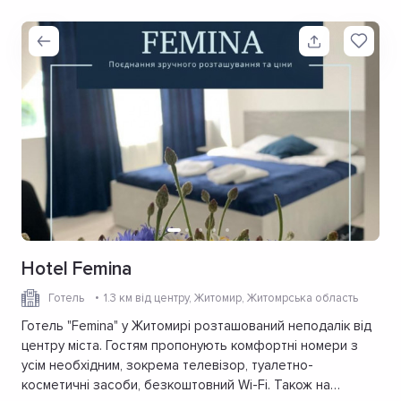
Hotel Femina
Готель
1.3 км від центру
, Житомир, Житомрська область
Готель "Femina" у Житомирі розташований неподалік від
центру міста. Гостям пропонують комфортні номери з
усім необхідним, зокрема телевізор, туалетно-
косметичні засоби, безкоштовний Wi-Fi. Також на