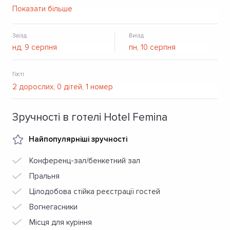
території готелю є безкоштовна парковка.
Показати більше
Заїзд
Виїзд
Гості
Зручності в готелі Hotel Femina
Найпопулярніші зручності
Конференц-зал/бенкетний зал
Пральня
Цілодобова стійка реєстрації гостей
Вогнегасники
Місця для куріння