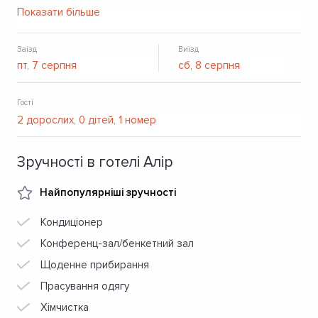
без ліфта. Є парковка.
Показати більше
Заїзд
Виїзд
Гості
Зручності в готелі Алір
Найпопулярніші зручності
Кондиціонер
Конференц-зал/бенкетний зал
Щоденне прибирання
Прасування одягу
Хімчистка