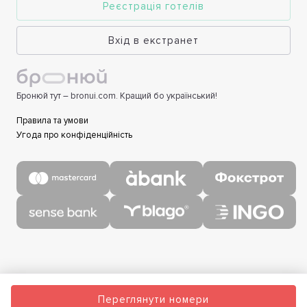
Реєстрація готелів
Вхід в екстранет
Бронюй тут – bronui.com. Кращий бо український!
Правила та умови
Угода про конфіденційність
Переглянути номери