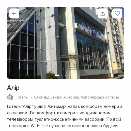
Алір
Готель
1.3 км від центру
, Житомир, Житомирська область
Готель "Алір" у місті Житомирі надає комфортні номери зі
сніданком. Тут комфортні номери з кондиціонером,
телевізором, туалетно-косметичними засобами. По всій
території є Wi-Fi. Це сучасна чотириповерхова будівля