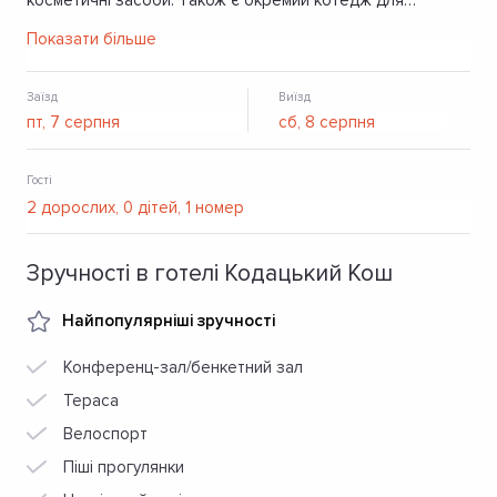
косметичні засоби. Також є окремий котедж для
проживання з басейном, де можна поселитися цілою
Показати більше
компанією. На території комплексу є ресторан, баня,
басейн, Wi-Fi, паркінг.
Заїзд
Виїзд
Гості
Зручності в готелі Кодацький Кош
Найпопулярніші зручності
Конференц-зал/бенкетний зал
Тераса
Велоспорт
Піші прогулянки