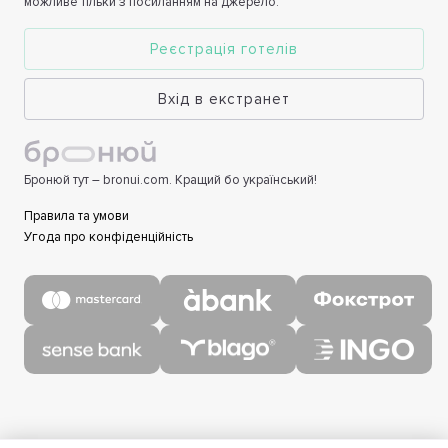
можливе тільки з посиланням на джерело.
Реєстрація готелів
Вхід в екстранет
Бронюй тут – bronui.com. Кращий бо український!
Правила та умови
Угода про конфіденційність