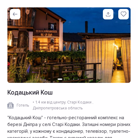
Кодацький Кош
1.4 км від центру
, Старі Кодаки ,
Готель
Дніпропетровська область
"Кодацький Кош" - готельно-ресторанний комплекс на
березі Дніпра у селі Старі Кодаки. Затишні номери різних
категорій, у кожному є кондиціонер, телевізор, туалетно-