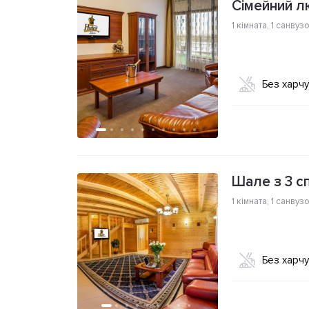
Сімейний л
1 кімната
,
1 санвуз
Без харч
Шале з 3 с
1 кімната
,
1 санвуз
Без харч