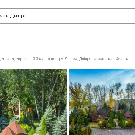
Відгуки
лі в Дніпрі
3.3 км від центру
, Дніпро, Дніпропетровська область
, 49094, Україна