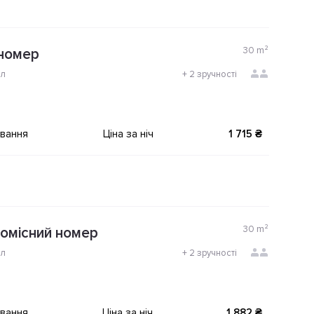
30
m²
номер
ол
+
2 зручності
ування
Ціна за ніч
1 715 ₴
30
m²
омісний номер
ол
+
2 зручності
ування
Ціна за ніч
1 882 ₴