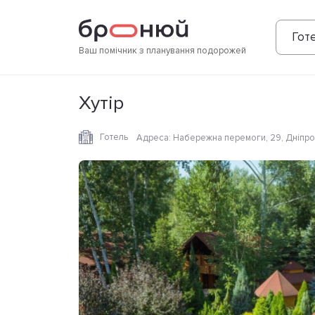
Фотографії
Зручності
Розташування
Готе
Ваш помічник з планування подорожей
Хутір
Готель
Адреса
:
Набережна перемоги, 29, Дніпро