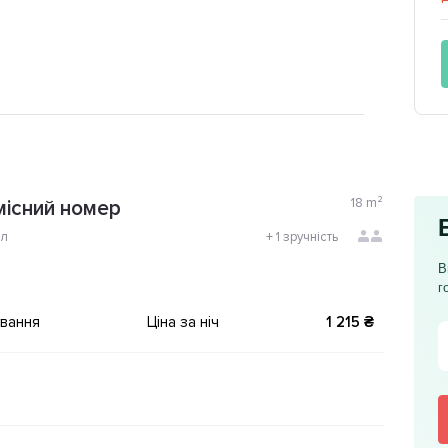
18
m²
існий номер
ол
+
1 зручність
В
г
ування
Ціна за ніч
1 215 ₴