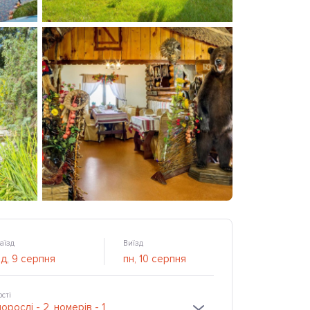
аїзд
Виїзд
ості