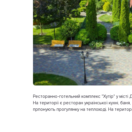
Ресторанно-готельний комплекс "Хутір" у місті Д
На території є ресторан української кухні, баня,
прпонують прогулянку на теплоході. На територ