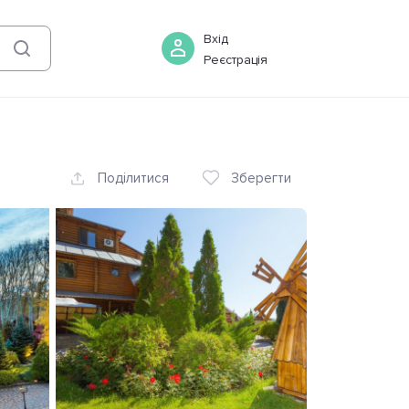
09 серпня
-
10 серпня
Бронювати
Вхід
Реєстрація
Поділитися
Зберегти