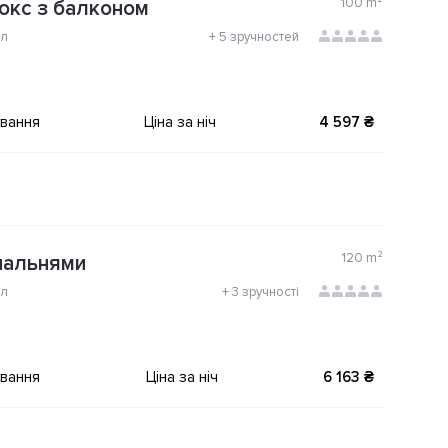
100
m²
юкс з балконом
ол
+
5 зручностей
ування
Ціна за ніч
4 597 ₴
120
m²
пальнями
ол
+
3 зручності
ування
Ціна за ніч
6 163 ₴