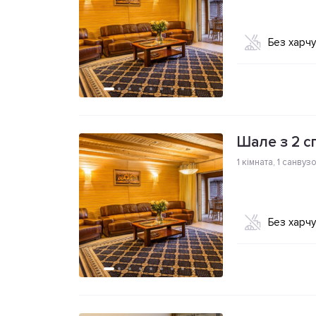
Без харч
Шале з 2 с
1 кімната
,
1 санвуз
Без харч