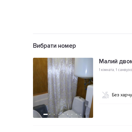
Вибрати номер
Малий двом
1 кімната
,
1 санвуз
Без харч