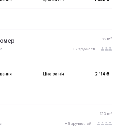
35
m²
номер
ол
+
2 зручності
ування
Ціна за ніч
2 114 ₴
120
m²
ол
+
5 зручностей