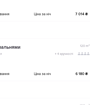
ування
Ціна за ніч
7 014 ₴
120
m²
пальнями
ол
+
4 зручності
ування
Ціна за ніч
6 180 ₴