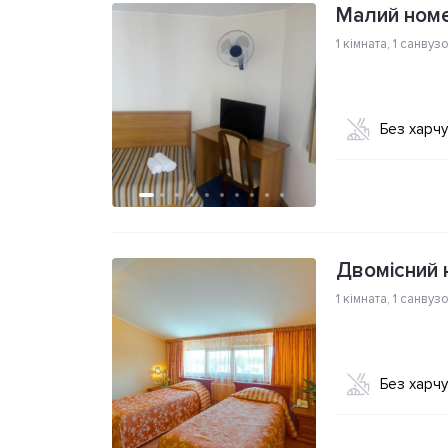
Малий номе
1 кімната
,
1 санвуз
Без харч
Двомісний 
1 кімната
,
1 санвуз
Без харч