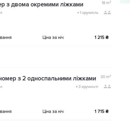
18
m²
р з двома окремими ліжками
ол
+
1 зручність
ування
Ціна за ніч
1 215 ₴
30
m²
номер з 2 односпальними ліжками
ол
+
3 зручності
ування
Ціна за ніч
1 715 ₴