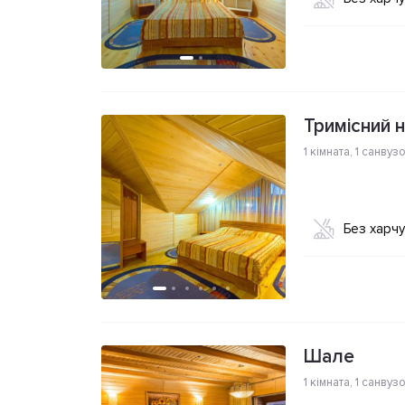
Тримісний 
1 кімната
,
1 санвуз
Без харч
Шале
1 кімната
,
1 санвуз