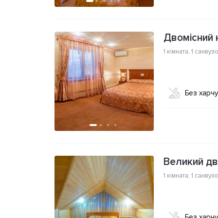
Двомісний 
1 кімната
,
1 санвуз
Без харч
Великий дв
1 кімната
,
1 санвуз
Без харч