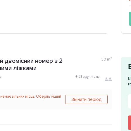
30
m²
 двомісний номер з 2
ними ліжками
ол
+
21 зручність
В
г
 немає вільних місць. Оберіть інший
Змінити період