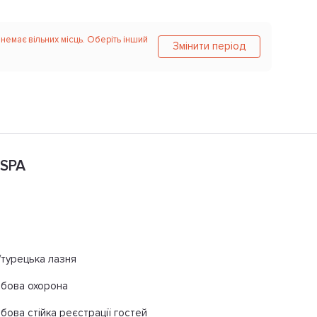
 немає вільних місць. Оберіть інший
Змінити період
 SPA
турецька лазня
обова охорона
бова стійка реєстрації гостей