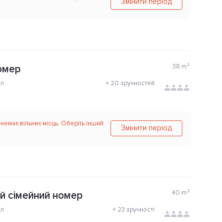
Змінити період
38
m²
омер
ол
+
20 зручностей
 немає вільних місць. Оберіть інший
Змінити період
40
m²
 сімейний номер
ол
+
23 зручності