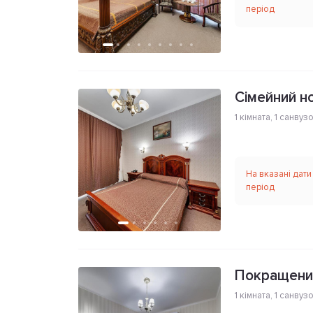
період
Сімейний н
1 кімната
,
1 санвуз
На вказані дати
період
Покращений
1 кімната
,
1 санвуз