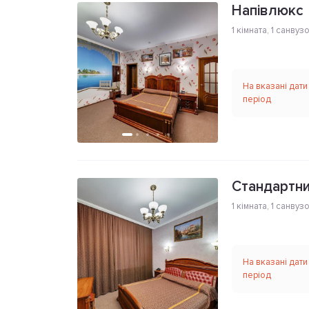
Напівлюкс
1 кімната
,
1 санвуз
На вказані дати
період
Стандартни
1 кімната
,
1 санвуз
На вказані дати
період