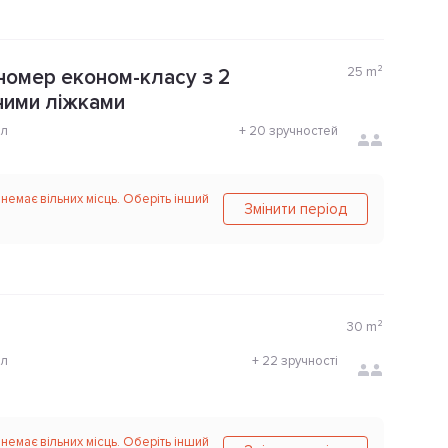
25
m²
номер економ-класу з 2
ними ліжками
ол
+
20 зручностей
 немає вільних місць. Оберіть інший
Змінити період
30
m²
ол
+
22 зручності
 немає вільних місць. Оберіть інший