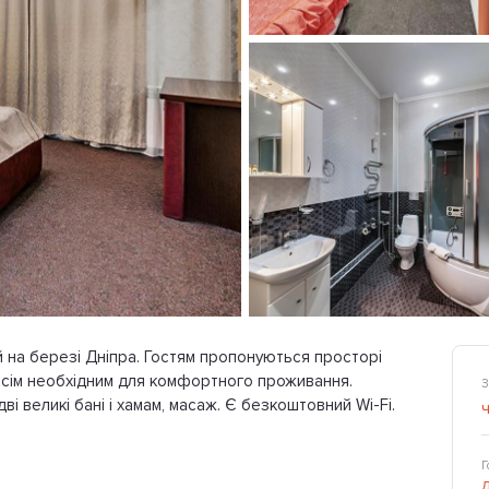
й на березі Дніпра. Гостям пропонуються просторі
і всім необхідним для комфортного проживання.
З
ві великі бані і хамам, масаж. Є безкоштовний Wi-Fi.
Г