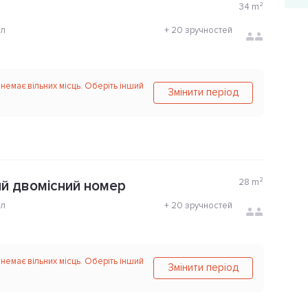
34
m²
ол
+
20 зручностей
 немає вільних місць. Оберіть інший
Змінити період
28
m²
й двомісний номер
ол
+
20 зручностей
 немає вільних місць. Оберіть інший
Змінити період