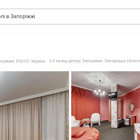
Відгуки
лі в Запоріжжі
2.6 км від центру
, Запоріжжя, Запорізька област
поріжжя, 69000, Україна