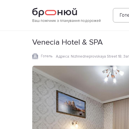
Фотографії
Зручності
Розташування
Готе
Ваш помічник з планування подорожей
Venecia Hotel & SPA
Готель
Адреса
:
Nizhnedneprovskaya Street 1B, За