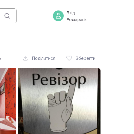
06 серпня
-
07 серпня
Бронювати
Вхід
Реєстрація
Поділитися
Зберегти
ь