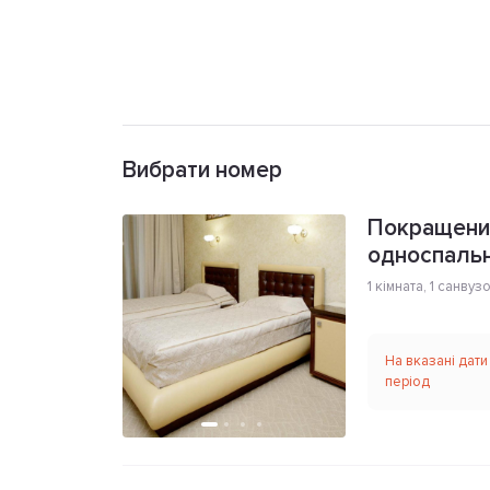
Вибрати номер
Покращений
односпаль
1 кімната
,
1 санвуз
На вказані дати
період