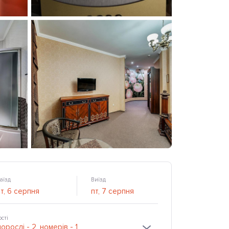
аїзд
Виїзд
ості