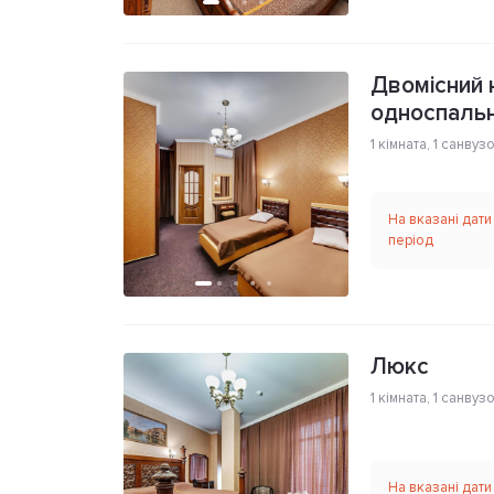
Двомісний 
односпаль
1 кімната
,
1 санвуз
На вказані дати
період
Люкс
1 кімната
,
1 санвуз
На вказані дати