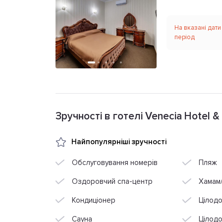
На вказані дати
період
Зручності в готелі Venecia Hotel &
Найпопулярніші зручності
Обслуговування номерів
Пляж
Оздоровчий спа-центр
Хамам/
Кондиціонер
Цілод
Сауна
Цілодо