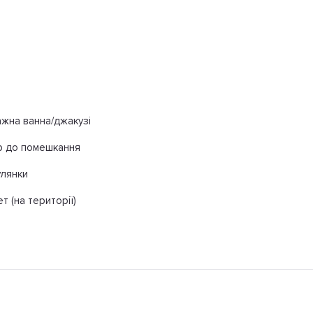
жна ванна/джакузі
 до помешкання
улянки
т (на території)