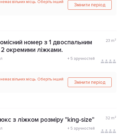
 немає вільних місць. Оберіть інший
Змінити період
23
m²
омісний номер з 1 двоспальним
 2 окремими ліжками.
ол
+
5 зручностей
 немає вільних місць. Оберіть інший
Змінити період
32
m²
кс з ліжком розміру "king-size"
ол
+
5 зручностей