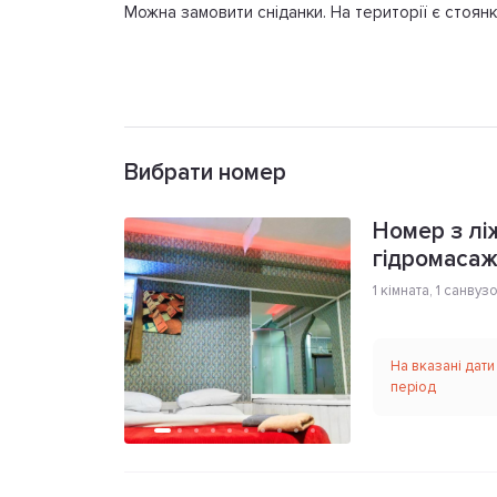
Можна замовити сніданки. На території є стоянк
Вибрати номер
Номер з ліж
гідромаса
1 кімната
,
1 санвуз
На вказані дати
період