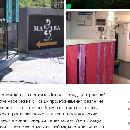
розміщення в центрі м. Дніпро. Поряд: центральний
 ЦУМ, набережна річки Дніпро. Розміщення безпечне,
З
поверсі, із західного боку, з шістьма бетонними
юючи тристінний захист від зовнішніх уражаючих
омери з кондиціонером, телевізором, Wi-Fi, джакузі,
Г
. Також є холодильник, чайник, мікрохвильова піч.