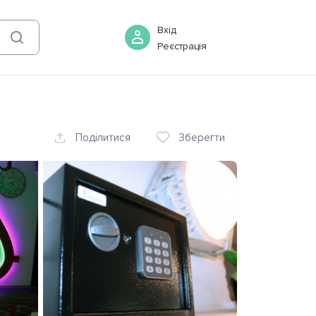
07 серпня
-
08 серпня
Бронювати
Вхід
Реєстрація
Поділитися
Зберегти