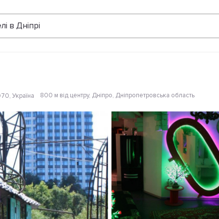
Відгуки
лі в Дніпрі
800 м від центру
, Дніпро, Дніпропетровська область
070, Україна