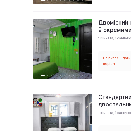
Двомісний 
2 окремими
1 кімната
,
1 санвуз
На вказані дати
період
Стандартни
двоспальни
1 кімната
,
1 санвуз