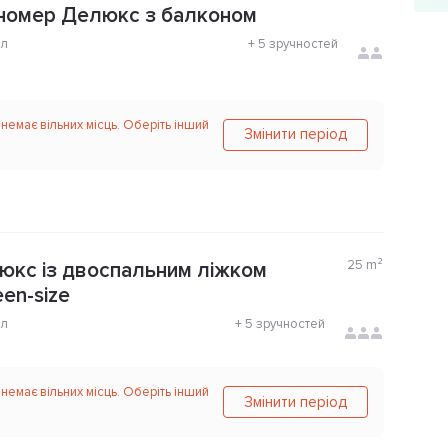
номер Делюкс з балконом
ол
+
5 зручностей
 немає вільних місць. Оберіть інший
Змінити період
25
m²
кс із двоспальним ліжком
en-size
ол
+
5 зручностей
 немає вільних місць. Оберіть інший
Змінити період