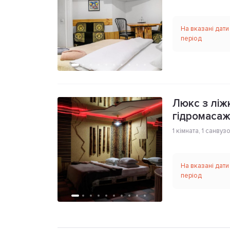
На вказані дати
період
Люкс з ліжк
гідромаса
1 кімната
,
1 санвуз
На вказані дати
період