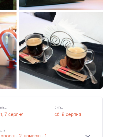
аїзд
Виїзд
ості