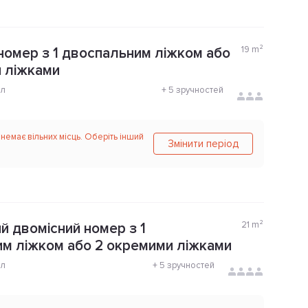
19
m²
номер з 1 двоспальним ліжком або
 ліжками
ол
+
5 зручностей
 немає вільних місць. Оберіть інший
Змінити період
21
m²
й двомісний номер з 1
м ліжком або 2 окремими ліжками
ол
+
5 зручностей