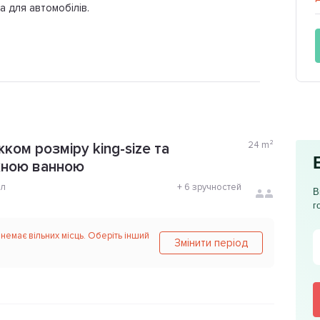
а для автомобілів.
24
m²
ком розміру king-size та
жною ванною
ол
+
6 зручностей
В
г
 немає вільних місць. Оберіть інший
Змінити період