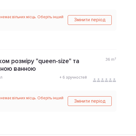
 немає вільних місць. Оберіть інший
Змінити період
36
m²
ом розміру "queen-size" та
жною ванною
ол
+
6 зручностей
 немає вільних місць. Оберіть інший
Змінити період