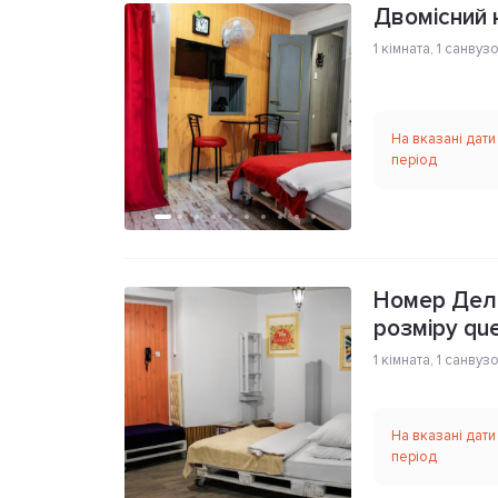
Двомісний 
1 кімната
,
1 санвуз
На вказані дати
період
Номер Делю
розміру que
1 кімната
,
1 санвуз
На вказані дати
період