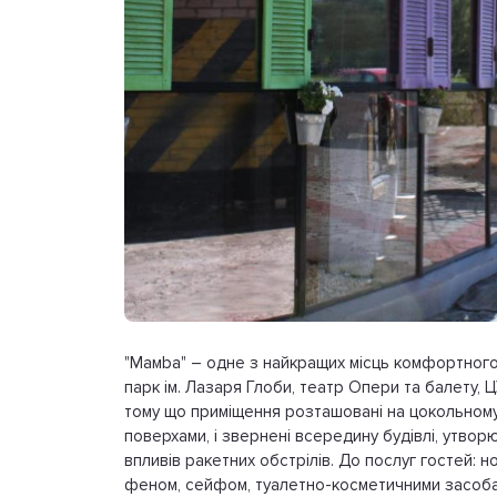
"Мамbа" – одне з найкращих місць комфортного 
парк ім. Лазаря Глоби, театр Опери та балету,
тому що приміщення розташовані на цокольному 
поверхами, і звернені всередину будівлі, утвор
впливів ракетних обстрілів. До послуг гостей: н
феном, cейфом, туалетно-косметичними засобами