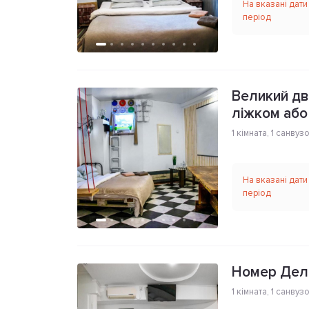
На вказані дати
період
Великий дв
ліжком або
1 кімната
,
1 санвуз
На вказані дати
період
Номер Делю
1 кімната
,
1 санвуз