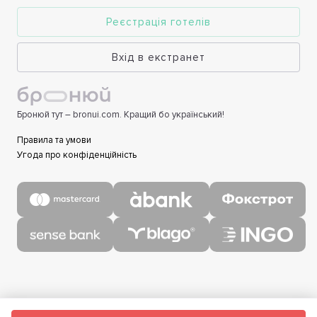
Реєстрація готелів
Вхід в екстранет
Бронюй тут – bronui.com. Кращий бо український!
Правила та умови
Угода про конфіденційність