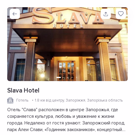
Slava Hotel
Готель
1.8 км від центру
, Запоріжжя, Запорізька область
Отель "Слава" расположен в центре Запорожья, где
сохраняется культура, любовь и уважение к жизни
города. Недалеко от гостя узнают: Запорожский город,
парк Алеи Слави, «Годинник закохаников», концертный