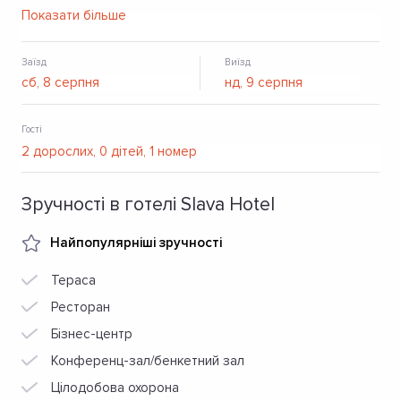
зал, кинотеатр и торговые центры. Отель має успешный
Показати більше
номерной фонд — 52 номера разных категорий. Серед
дополнительные услуги: конференц-сервис, ресторан,
СПА, лобби-бар, салон красоты, парковка.
Заїзд
Виїзд
Гості
Зручності в готелі Slava Hotel
Найпопулярніші зручності
Тераса
Ресторан
Бізнес-центр
Конференц-зал/бенкетний зал
Цілодобова охорона