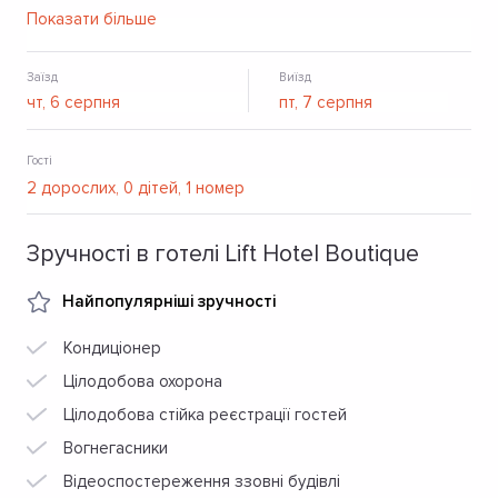
сходами. Поруч є ресторани, кафе та нічні клуби.
Показати більше
Заїзд
Виїзд
Гості
Зручності в готелі Lift Hotel Boutique
Найпопулярніші зручності
Кондиціонер
Цілодобова охорона
Цілодобова стійка реєстрації гостей
Вогнегасники
Відеоспостереження ззовні будівлі