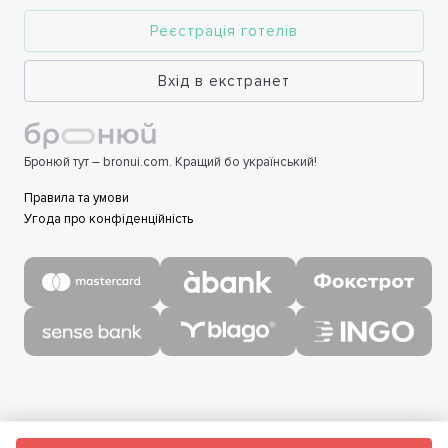
Реєстрація готелів
Вхід в екстранет
Бронюй тут – bronui.com. Кращий бо український!
Правила та умови
Угода про конфіденційність