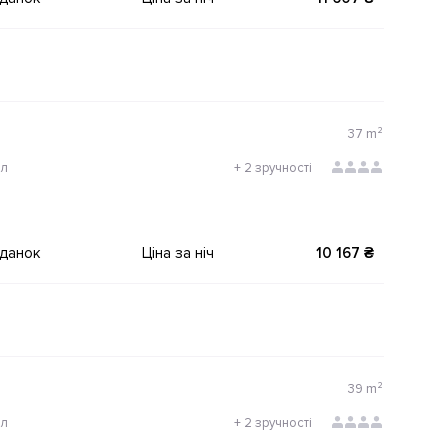
37
m²
ол
+
2 зручності
іданок
Ціна за ніч
10 167 ₴
39
m²
ол
+
2 зручності