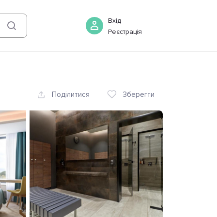
08 серпня
-
09 серпня
Бронювати
Вхід
Реєстрація
Поділитися
Зберегти