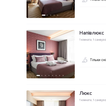
Напівлюкс
1 кімната
,
1 санвуз
Тільки сн
Люкс
1 кімната
,
1 санвуз