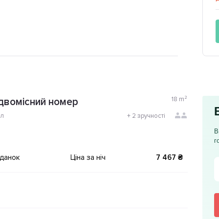
18
m²
двомісний номер
ол
+
2 зручності
В
г
іданок
Ціна за ніч
7 467 ₴