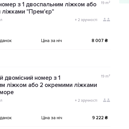
19
m²
номер з 1 двоспальним ліжком або
 ліжками "Прем'єр"
ол
+
2 зручності
іданок
Ціна за ніч
8 007 ₴
19
m²
 двомісний номер з 1
м ліжком або 2 окремими ліжками
 море
ол
+
2 зручності
іданок
Ціна за ніч
9 222 ₴