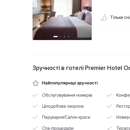
Тільки сн
Зручності в готелі Premier Hotel O
Найпопулярніші зручності
Обслуговування номерів
Конфе
Цілодобова охорона
Ресто
Перукарня/Салон краси
Номери
Спа-процедури
Терас