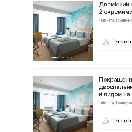
Двомісний 
2 окремими
1 кімната
,
1 санвуз
Тільки сн
Покращений
двоспальни
й видом на
1 кімната
,
1 санвуз
Тільки сн