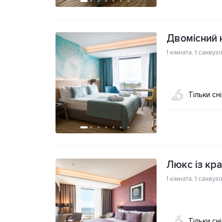
Двомісний 
1 кімната
,
1 санвуз
Тільки сн
Люкс із кр
1 кімната
,
1 санвуз
Тільки сн