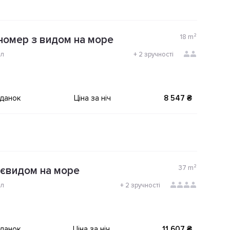
18
m²
номер з видом на море
ол
+
2 зручності
іданок
Ціна за ніч
8 547 ₴
37
m²
аєвидом на море
ол
+
2 зручності
іданок
Ціна за ніч
11 607 ₴