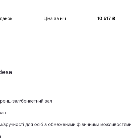
іданок
Ціна за ніч
10 617 ₴
desa
ренц-зал/бенкетний зал
ран
/зручності для осіб з обмеженими фізичними можливостями
а