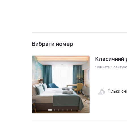
Вибрати номер
Класичний 
1 кімната
,
1 санвуз
Тільки сн