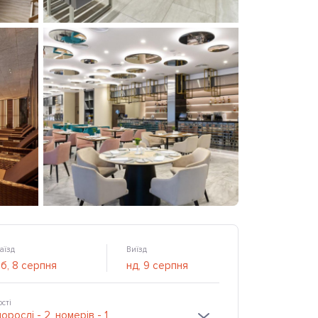
аїзд
Виїзд
ості