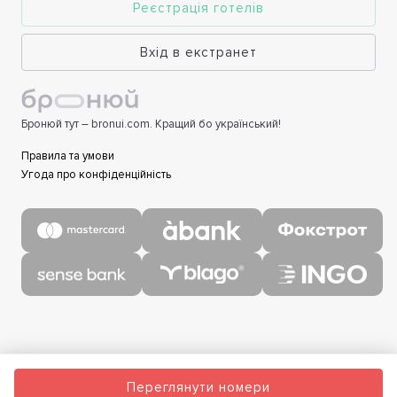
Реєстрація готелів
Вхід в екстранет
Бронюй тут – bronui.com. Кращий бо український!
Правила та умови
Угода про конфіденційність
Переглянути номери