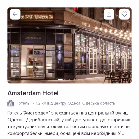
Amsterdam Hotel
Готель
1.2 км від центру
, Одеса, Одеська область
Готель "Амстердам" знаходиться нна центральній вулиці
Одеси - Дерибасівській, у піій доступності до історичних
та культурних пам'яток міста. Гостям пропонують затишні,
комфортабельні нмери, оснащені всім необхідним. У