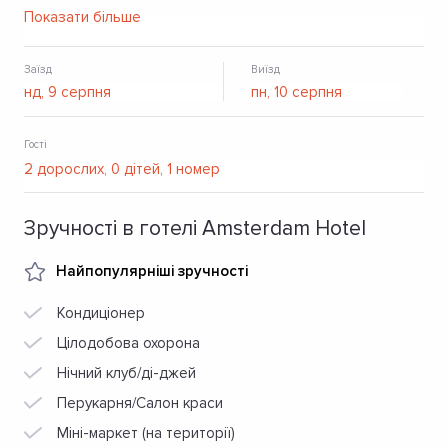
закладі працює бар, ресторан зі смачною кухнею.
Показати більше
Щоранку гостям подають сніданок.
Заїзд
Виїзд
Гості
Зручності в готелі Amsterdam Hotel
Найпопулярніші зручності
Кондиціонер
Цілодобова охорона
Нічний клуб/ді-джей
Перукарня/Салон краси
Міні-маркет (на території)