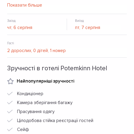
смачний сніданок. Надається паркінг і безкоштовний Wi-
Показати більше
Fi.
Заїзд
Виїзд
Гості
Зручності в готелі Potemkinn Hotel
Найпопулярніші зручності
Кондиціонер
Камера зберігання багажу
Прасування одягу
Цілодобова стійка реєстрації гостей
Сейф