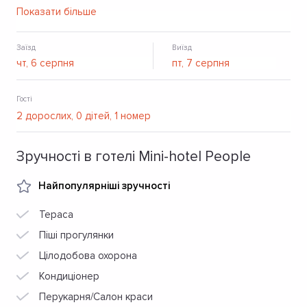
парковка для авто, безкоштовний Wi-Fi.
Показати більше
Заїзд
Виїзд
Гості
Зручності в готелі Mini-hotel People
Найпопулярніші зручності
Тераса
Піші прогулянки
Цілодобова охорона
Кондиціонер
Перукарня/Салон краси