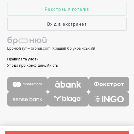
Реєстрація готелів
Вхід в екстранет
Бронюй тут – bronui.com. Кращий бо український!
Правила та умови
Угода про конфіденційність