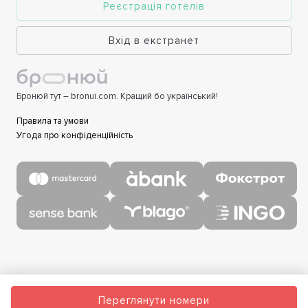
Реєстрація готелів
Вхід в екстранет
Бронюй тут – bronui.com. Кращий бо український!
Правила та умови
Угода про конфіденційність
Переглянути номери