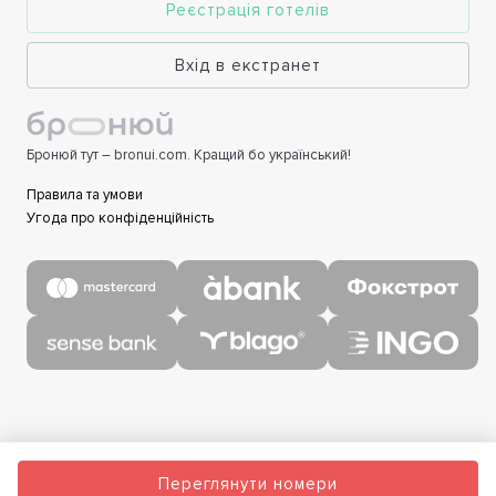
Реєстрація готелів
Вхід в екстранет
Бронюй тут – bronui.com. Кращий бо український!
Правила та умови
Угода про конфіденційність
Переглянути номери