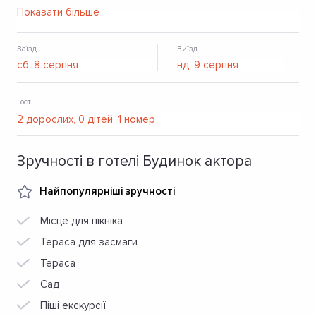
моря. Заклад пропонує 10 номерів, кожен з яких є
Показати більше
абсолютно унікальний і неповторний за своїм дизайном.
Дві просторі і при цьому дуже затишні, завдяки
грамотному розміщенню кіно-атрибутики, вітальні,
Заїзд
Виїзд
буфетна, зона відпочинку з більярдною та сауною,
затишний дворик.
Гості
Зручності в готелі Будинок актора
Найпопулярніші зручності
Місце для пікніка
Тераса для засмаги
Тераса
Сад
Піші екскурсії