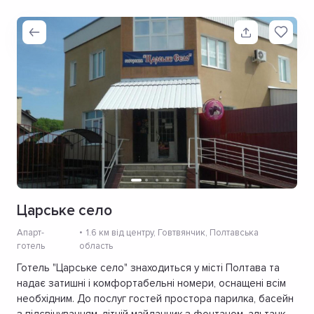
Царське село
Апарт-
1.6 км від центру
, Говтвянчик, Полтавська
готель
область
Готель "Царське село" знаходиться у місті Полтава та
надає затишні і комфортабельні номери, оснащені всім
необхідним. До послуг гостей простора парилка, басейн