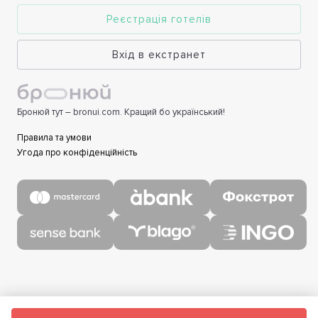
Реєстрація готелів
Вхід в екстранет
Бронюй тут – bronui.com. Кращий бо український!
Правила та умови
Угода про конфіденційність