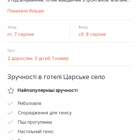
з підсвічуванням, літній майданчик з фонтаном, альтанка,
мангал-барбекю, кухня, більярдна, чайна кімната, закрита
Показати більше
парковка.
Заїзд
Виїзд
Гості
Зручності в готелі Царське село
Найпопулярніші зручності
Риболовля
Спорядження для тенісу
Піші прогулянки
Настільний теніс