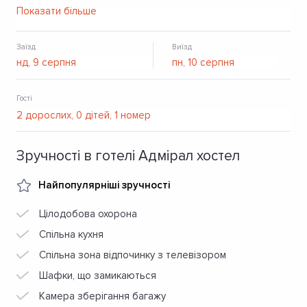
кухня для приготування їжі та спільний лаундж.
Показати більше
Заїзд
Виїзд
Гості
Зручності в готелі Адмірал хостел
Найпопулярніші зручності
Цілодобова охорона
Спільна кухня
Спільна зона відпочинку з телевізором
Шафки, що замикаються
Камера зберігання багажу