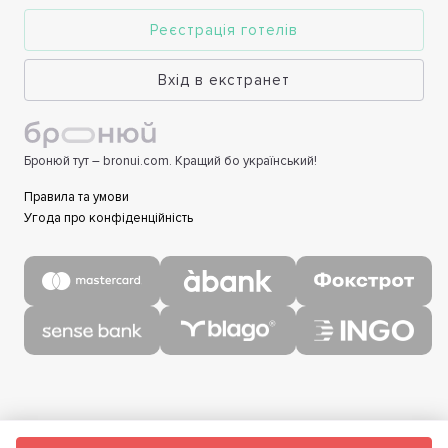
Реєстрація готелів
Вхід в екстранет
Бронюй тут – bronui.com. Кращий бо український!
Правила та умови
Угода про конфіденційність