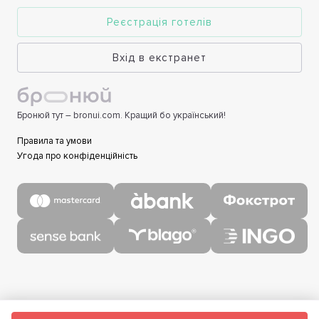
Реєстрація готелів
Вхід в екстранет
Бронюй тут – bronui.com. Кращий бо український!
Правила та умови
Угода про конфіденційність