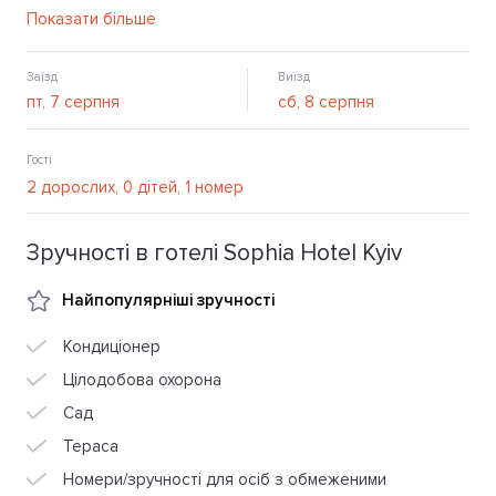
необхідним. Передбачена зона з функціональною
Показати більше
робочою поверхнею та телефоном. В номері є TV-
плазма, кавова машина та мінібар. Також є кафе,
ресторан.
Заїзд
Виїзд
Гості
Зручності в готелі Sophia Hotel Kyiv
Найпопулярніші зручності
Кондиціонер
Цілодобова охорона
Сад
Тераса
Номери/зручності для осіб з обмеженими