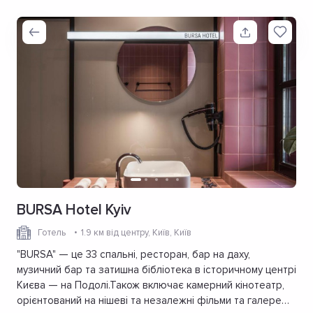
BURSA Hotel Kyiv
Готель
1.9 км від центру
, Київ, Київ
"BURSA" — це 33 спальні, ресторан, бар на даху,
музичний бар та затишна бібліотека в історичному центрі
Києва — на Подолі.Також включає камерний кінотеатр,
орієнтований на нішеві та незалежні фільми та галерею