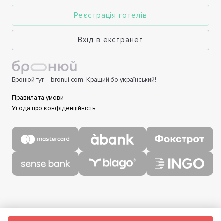
Реєстрація готелів
Вхід в екстранет
Бронюй тут – bronui.com. Кращий бо український!
Правила та умови
Угода про конфіденційність