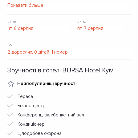
сучасного мистецтва. Кожен номер облаштовано
Показати більше
мінімалістичними меблями в стилі баухаус та
ексклюзивним освітленням від українських дизайнерів.
Заїзд
Виїзд
Гості
Зручності в готелі BURSA Hotel Kyiv
Найпопулярніші зручності
Тераса
Бізнес-центр
Конференц-зал/бенкетний зал
Кондиціонер
Цілодобова охорона