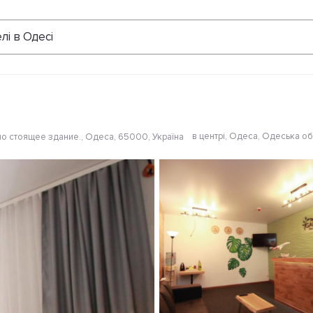
Відгуки
лі в Одесі
в центрі
, Одеса, Одеська об
но стоящее здание., Одеса, 65000, Україна