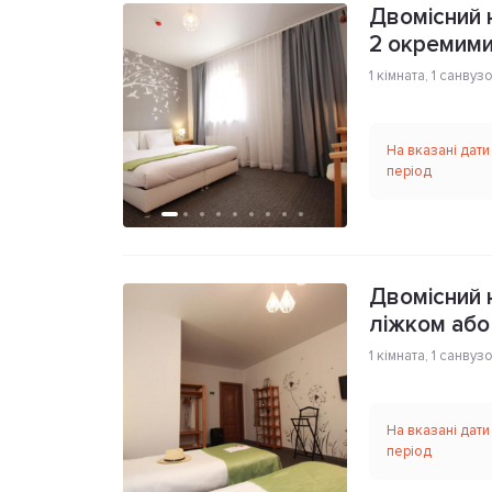
Двомісний 
2 окремими
1 кімната
,
1 санвуз
На вказані дати
період
Двомісний 
ліжком або
1 кімната
,
1 санвуз
На вказані дати
період