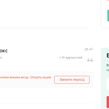
25
m²
юкс
ол
+
19 зручностей
В
г
 немає вільних місць. Оберіть інший
Змінити період