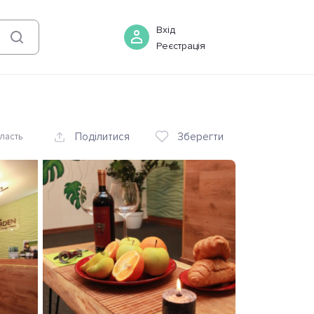
08 серпня
-
09 серпня
Бронювати
Вхід
Реєстрація
Поділитися
Зберегти
ласть