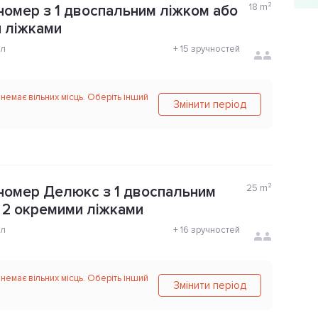
18
m²
номер з 1 двоспальним ліжком або
 ліжками
ол
+
15 зручностей
 немає вільних місць. Оберіть інший
Змінити період
25
m²
номер Делюкс з 1 двоспальним
 2 окремими ліжками
ол
+
16 зручностей
 немає вільних місць. Оберіть інший
Змінити період