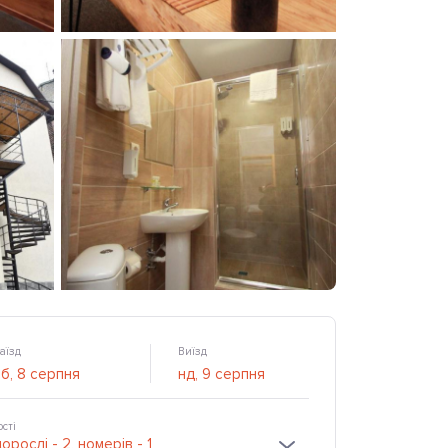
аїзд
Виїзд
ості