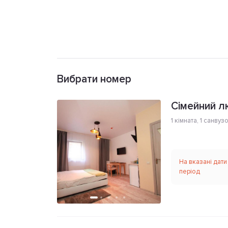
Вибрати номер
Сімейний л
1 кімната
,
1 санвуз
На вказані дати
період