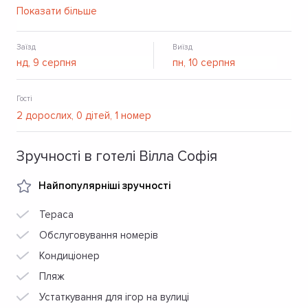
також ткрасу, безкоштовний паркніг і Wi-Fi на всій
Показати більше
території. Працює бар та ресторан зі смачною кухнею.
Заїзд
Виїзд
Гості
Зручності в готелі Вілла Софія
Найпопулярніші зручності
Тераса
Обслуговування номерів
Кондиціонер
Пляж
Устаткування для ігор на вулиці