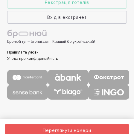
Реєстрація готелів
Вхід в екстранет
Бронюй тут – bronui.com. Кращий бо український!
Правила та умови
Угода про конфіденційність
Переглянути номери