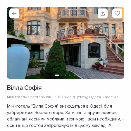
Вілла Софія
Міні-готель з рестораном
6.4 км від центру
, Одеса, Одеська
Міні-готель "Вілла Софія" знаходиться в Одесі, біля
узбрережжя Чорного моря. Затишні та зручні номери,
облалнані якісними меблями, технікою і всім необхідним, -
ось те, що гостям запропонують в цьому закладі. А