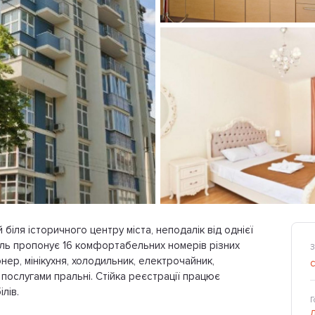
 біля історичного центру міста, неподалік від однієї
тель пропонує 16 комфортабельних номерів різних
З
онер, мінікухня, холодильник, електрочайник,
послугами пральні. Стійка реєстрації працює
лів.
Г