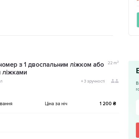
22
m²
номер з 1 двоспальним ліжком або
 ліжками
ол
+
3 зручності
В
г
ування
Ціна за ніч
1 200 ₴