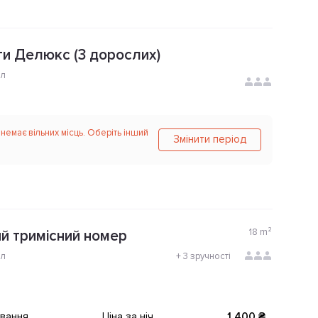
и Делюкс (3 дорослих)
ол
 немає вільних місць. Оберіть інший
Змінити період
18
m²
й тримісний номер
ол
+
3 зручності
ування
Ціна за ніч
1 400 ₴