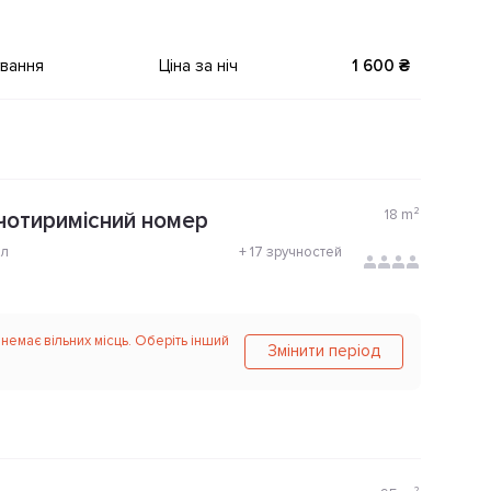
ування
Ціна за ніч
1 600 ₴
18
m²
чотиримісний номер
ол
+
17 зручностей
 немає вільних місць. Оберіть інший
Змінити період