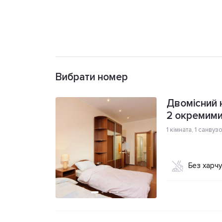
Вибрати номер
Двомісний 
2 окремими
1 кімната
,
1 санвуз
Без харч