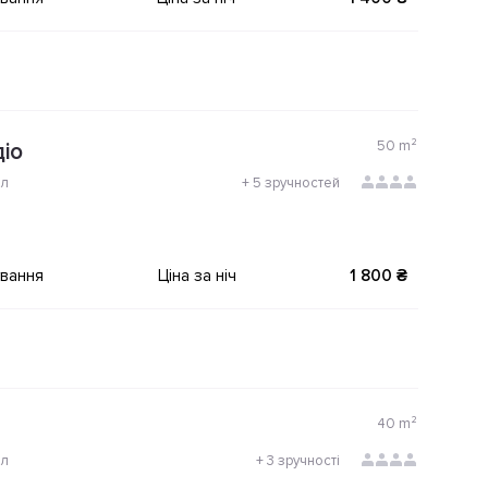
50
m²
іо
ол
+
5 зручностей
ування
Ціна за ніч
1 800 ₴
40
m²
ол
+
3 зручності