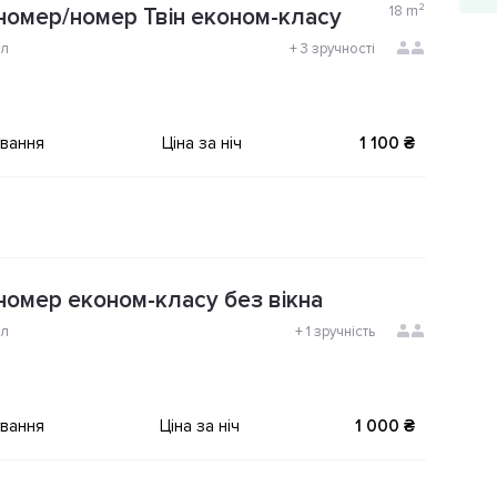
18
m²
номер/номер Твін економ-класу
ол
+
3 зручності
ування
Ціна за ніч
1 100 ₴
номер економ-класу без вікна
ол
+
1 зручність
ування
Ціна за ніч
1 000 ₴