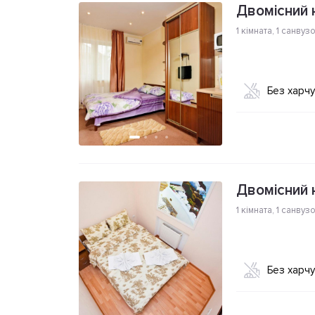
Двомісний 
1 кімната
,
1 санвуз
Без харч
Двомісний 
1 кімната
,
1 санвуз
Без харч