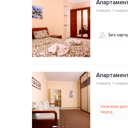
Апартамент
1 кімната
,
1 санвуз
Без харч
Апартамен
1 кімната
,
1 санвуз
На вказані дати
період