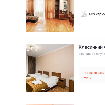
Без харч
Класичний 
1 кімната
,
1 санвуз
На вказані дати
період