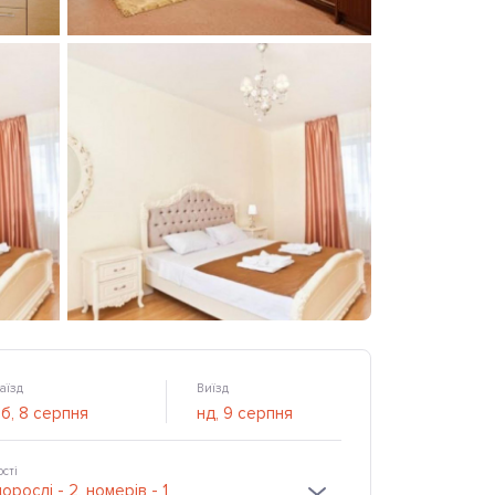
аїзд
Виїзд
ості