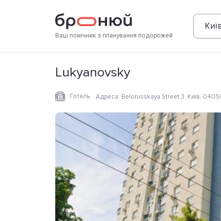
Фотографії
Зручності
Розташування
Киї
Ваш помічник з планування подорожей
Lukyanovsky
Готель
Адреса
:
Belorusskaya Street 3, Київ, 0405