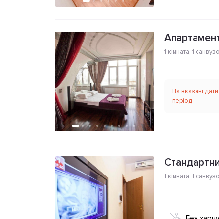
Апартамент
1 кімната
,
1 санвуз
На вказані дати
період
Стандартни
1 кімната
,
1 санвуз
Без харч