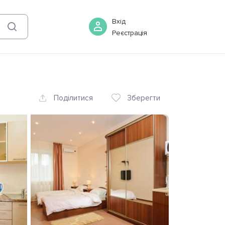
08 серпня
-
09 серпня
Бронювати
Вхід
Реєстрація
Поділитися
Зберегти