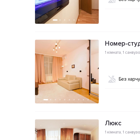
Номер-студ
1 кімната
,
1 санвуз
Без харч
Люкс
1 кімната
,
1 санвуз