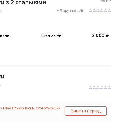
95
m²
и з 2 спальнями
ол
+
5 зручностей
ування
Ціна за ніч
2 000 ₴
ти
ол
 немає вільних місць. Оберіть інший
Змінити період