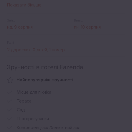
"Fazenda" є місце для барбекю, альтанка, стоянка для
Показати більше
автомобілів з відеоспостереженням.
Заїзд
Виїзд
Гості
Зручності в готелі Fazenda
Найпопулярніші зручності
Місце для пікніка
Тераса
Сад
Піші прогулянки
Конференц-зал/бенкетний зал