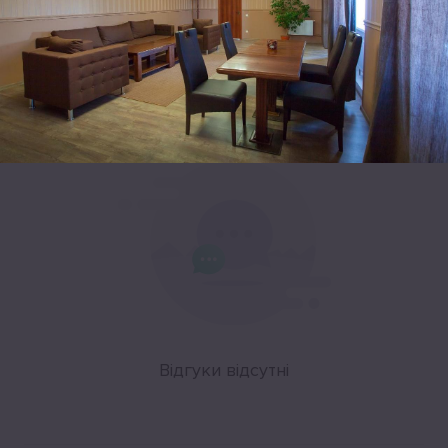
Leaflet
|
©
OpenStreetMap
Відгуки
Відгуки відсутні