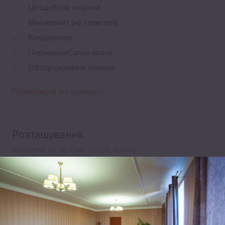
Цілодобова охорона
Міні-маркет (на території)
Кондиціонер
Перукарня/Салон краси
Обслуговування номерів
Переглянути всі зручності
Розташування
Karbysheva str., 43, Суми, 40009, Україна