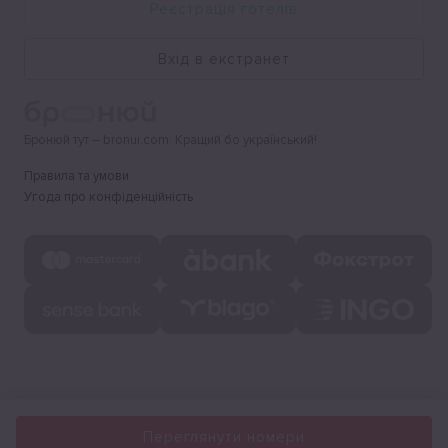
Реєстрація готелів
Вхід в екстранет
Бронюй тут – bronui.com. Кращий бо український!
Правила та умови
Угода про конфіденційність
Переглянути номери