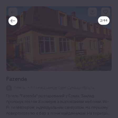
2
/
44
Fazenda
Готель
3.7 км від центру
, Суми, Сумська область
Готель "Fazenda" розтарований у Сумах. Заклад
пропонує гостям 8 номерів з відповідними меблями, Wi-
Fi, телевізором, індивідуальним санвузлом. На першому
поверсі готелю є бар з літнім майданчиком. На теритрії