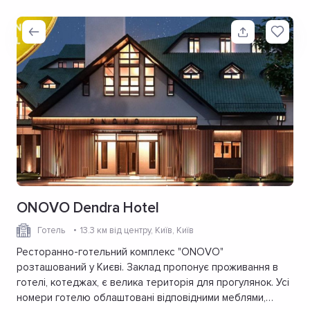
ONOVO Dendra Hotel
Готель
13.3 км від центру
, Київ, Київ
Ресторанно-готельний комплекс "ONOVO"
розташований у Києві. Заклад пропонує проживання в
готелі, котеджах, є велика територія для прогулянок. Усі
номери готелю облаштовані відповідними меблями,