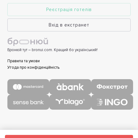
Реєстрація готелів
Вхід в екстранет
Бронюй тут – bronui.com. Кращий бо український!
Правила та умови
Угода про конфіденційність