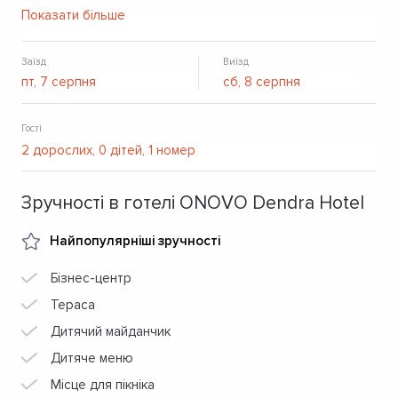
телевізором, Wi-Fi, туалетно-косметичними засобами.
Показати більше
Готують сніданки, є ресторан, бар, тераса. Також на
території є фітнес-центр, конференц-центр.
Заїзд
Виїзд
Гості
Зручності в готелі ONOVO Dendra Hotel
Найпопулярніші зручності
Бізнес-центр
Тераса
Дитячий майданчик
Дитяче меню
Місце для пікніка